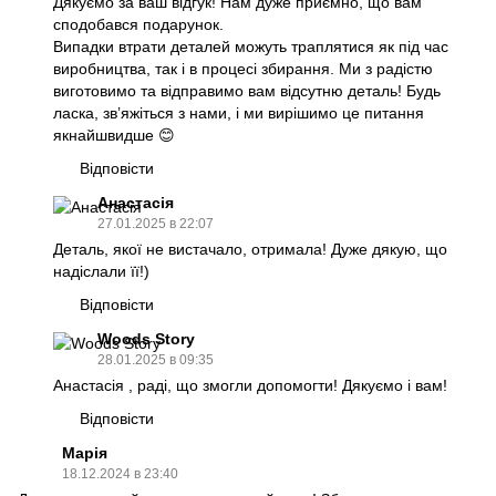
Дякуємо за ваш відгук! Нам дуже приємно, що вам
сподобався подарунок.
Випадки втрати деталей можуть траплятися як під час
виробництва, так і в процесі збирання. Ми з радістю
виготовимо та відправимо вам відсутню деталь! Будь
ласка, зв’яжіться з нами, і ми вирішимо це питання
якнайшвидше 😊
Відповісти
Анастасія
27.01.2025 в 22:07
Деталь, якої не вистачало, отримала! Дуже дякую, що
надіслали її!)
Відповісти
Woods Story
28.01.2025 в 09:35
Анастасія , раді, що змогли допомогти! Дякуємо і вам!
Відповісти
Марія
18.12.2024 в 23:40