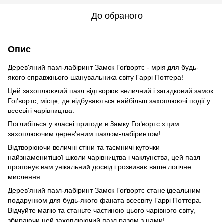
До обраного
Опис
Дерев'яний пазл-лабіринт Замок Гоґвортс - мрія для будь-
якого справжнього шанувальника світу Гаррі Поттера!
Цей захоплюючий пазл відтворює величний і загадковий замок
Гоґвортс, місце, де відбуваються найбільш захоплюючі події у
всесвіті чарівництва.
Поглибіться у власні пригоди в Замку Гоґвортс з цим
захоплюючим дерев'яним пазлом-лабіринтом!
Відтворюючи величні стіни та таємничі куточки
найзнаменитішої школи чарівництва і чаклунства, цей пазл
пропонує вам унікальний досвід і розвиває ваше логічне
мислення.
Дерев'яний пазл-лабіринт Замок Гоґвортс стане ідеальним
подарунком для будь-якого фаната всесвіту Гаррі Поттера.
Відчуйте магію та станьте частиною цього чарівного світу,
збираючи цей захоплюючий пазл разом з нами!