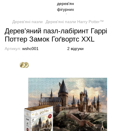
Дерев'яні пазли
Дерев'яні пазли Harry Potter™
Дерев'яний пазл-лабіринт Гаррі
Поттер Замок Гоґвортс XXL
Артикул:
wshc001
2 відгуки