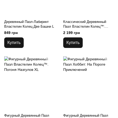
Деревянный Пазл-Лабиринт
Классический Деревянный
Властелин Колец Две Башни L
Пазл Властелин Колец™:
Герои Средиземья
849 грн
2 199 грн
Купить
Купить
Фигурный Деревянный Пазл
Фигурный Деревянный Пазл