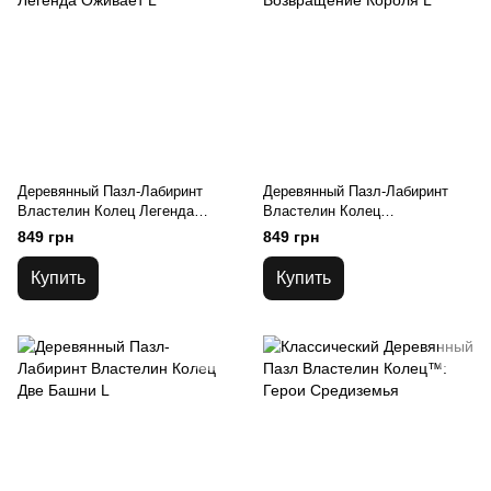
Деревянный Пазл-Лабиринт
Деревянный Пазл-Лабиринт
Властелин Колец Легенда
Властелин Колец
Оживает L
Возвращение Короля L
849 грн
849 грн
Купить
Купить