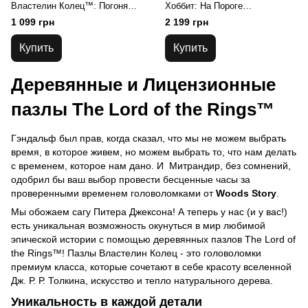
Властелин Колец™: Погоня
Хоббит: На Пороге
Назгулов XL
Приключений
1 099 грн
2 199 грн
Купить
Купить
Деревянные и Лицензионные
пазлы The Lord of the Rings™
Гэндальф был прав, когда сказал, что мы не можем выбрать
время, в которое живем, но можем выбрать то, что нам делать
с временем, которое нам дано. И Митрандир, без сомнений,
одобрил бы ваш выбор провести бесценные часы за
проверенными временем головоломками от
Woods Story
.
Мы обожаем сагу Питера Джексона! А теперь у нас (и у вас!)
есть уникальная возможность окунуться в мир любимой
эпической истории с помощью деревянных пазлов The Lord of
the Rings™! Пазлы Властелин Колец - это головоломки
премиум класса, которые сочетают в себе красоту вселенной
Дж. Р. Р. Толкина, искусство и тепло натурального дерева.
Уникальность в каждой детали