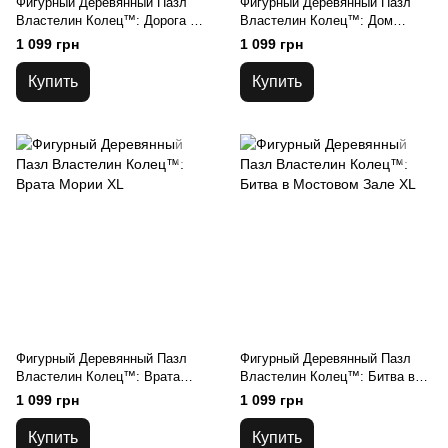
Фигурный Деревянный Пазл
Фигурный Деревянный Пазл
Властелин Колец™: Дорога из
Властелин Колец™: Дом
Шира XL
Элронда – Ривендейл XL
1 099 грн
1 099 грн
Купить
Купить
Фигурный Деревянный Пазл
Фигурный Деревянный Пазл
Властелин Колец™: Врата
Властелин Колец™: Битва в
Мории XL
Мостовом Зале XL
1 099 грн
1 099 грн
Купить
Купить