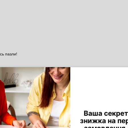
сь пазли!
т Ірина зі всім допомагала.
зл, а також враження від
ємо, що для створення
е нас!