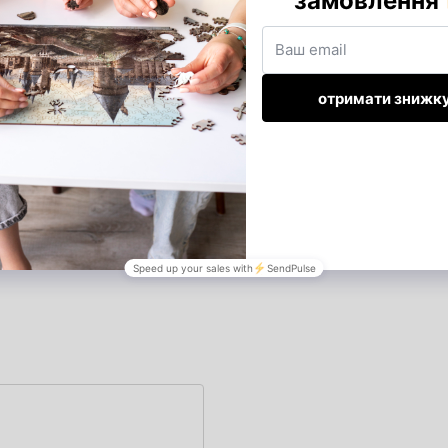
льки. Все зроблено дуже
лівку.