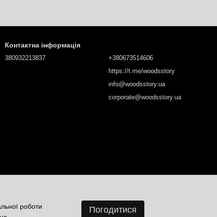
Контактна інформація
380932213837
+380673514606
https://t.me/woodsstory
info@woodsstory.ua
corporate@woodsstory.ua
альної роботи
Погодитися