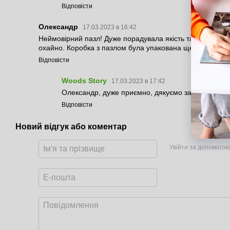
Відповісти
Олександр
17.03.2023 в 16:42
Неймовірний пазл! Дуже порадувала якість та самі дета
охайно. Коробка з пазлом була упакована ще в захисну п
Відповісти
Woods Story
17.03.2023 в 17:42
Олександр, дуже приємно, дякуємо за відгук!
Відповісти
Новий відгук або коментар
Увійти за допомогою