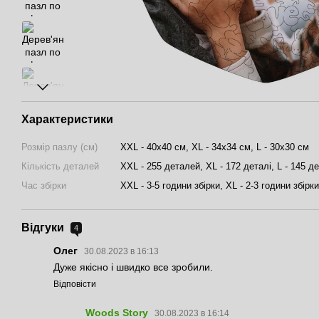
Характеристики
Розмір пазлу (см)
XXL - 40х40 см, XL - 34х34 см, L - 30х30 см
Кількість деталей
XXL - 255 деталей, XL - 172 деталі, L - 145 д
Час збірки
XXL - 3-5 години збірки, XL - 2-3 години збірки
Відгуки
4
Олег
30.08.2023 в 16:13
Дуже якісно і швидко все зробили.
Відповісти
Woods Story
30.08.2023 в 16:14