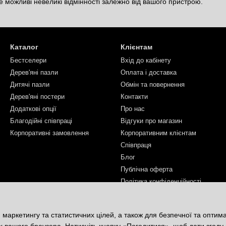
 можливі невеликі відмінності залежно від вашого пристрою.
Каталог
Клієнтам
Бестселери
Вхід до кабінету
Дерев'яні пазли
Оплата і доставка
Дитячі пазли
Обмін та повернення
Дерев'яні постери
Контакти
Додаткові опції
Про нас
Благодійні співпраці
Відгуки про магазин
Корпоративні замовлення
Корпоративним клієнтам
Співпраця
Блог
Публічна оферта
Політика конфіденційності
Ми в соцмережах
 маркетингу та статистичних цілей, а також для безпечної та оптим