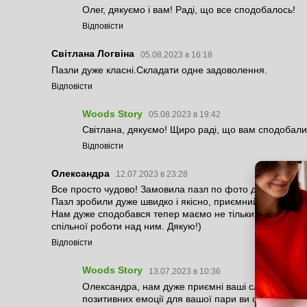
Олег, дякуємо і вам! Раді, що все сподобалось!
Відповісти
Світлана Логвіна
05.08.2023 в 16:18
Пазли дуже класні.Складати одне задоволення.
Відповісти
Woods Story
05.08.2023 в 19:42
Світлана, дякуємо! Щиро раді, що вам сподобали
Відповісти
Олександра
12.07.2023 в 23:28
Все просто чудово! Замовила пазл по фото для хлопця.
Пазл зробили дуже швидко і якісно, приємний консультан
Нам дуже сподобався тепер маємо не тільки спільний па
спільної роботи над ним. Дякую!)
Відповісти
Woods Story
13.07.2023 в 10:36
Олександра, нам дуже приємні ваші слова! Дяку
позитивних емоції для вашої пари ви обрали сам