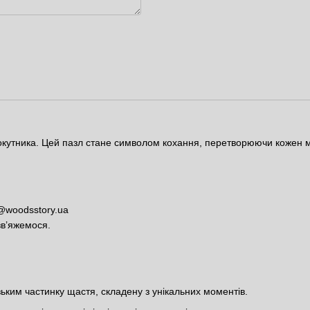
окутника. Цей пазл стане символом кохання, перетворюючи кожен 
@woodsstory.ua
зв’яжемося.
ким частинку щастя, складену з унікальних моментів.