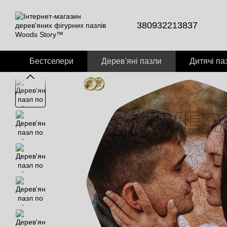
Перейти до основного контенту
380932213837
Бестселери
Дерев'яні пазли
Дитячі па