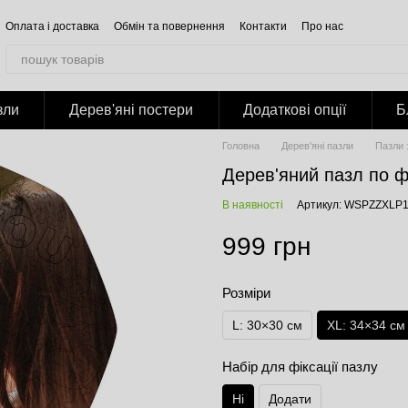
Оплата і доставка
Обмін та повернення
Контакти
Про нас
Відгуки про магазин
Корпоративним клієнтам
Співпраця
Блог
Публічна оферта
Політика конфіденційності
зли
Дерев'яні постери
Додаткові опції
Б
Головна
Дерев'яні пазли
Пазли 
Дерев'яний пазл по ф
В наявності
Артикул: WSPZZXLP
999 грн
Розміри
L: 30×30 см
XL: 34×34 cм
Набір для фіксації пазлу
Ні
Додати