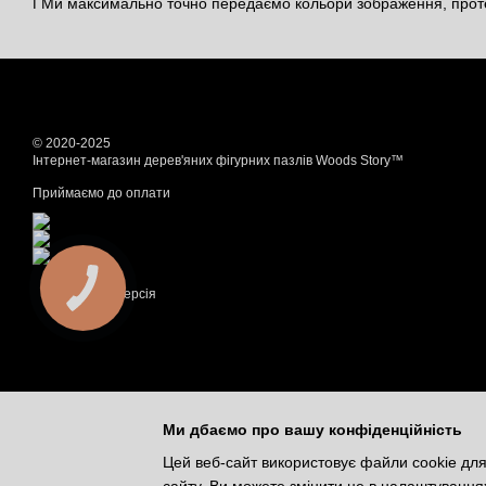
ℹ️ Ми максимально точно передаємо кольори зображення, проте
© 2020-2025
Інтернет-магазин дерев'яних фігурних пазлів Woods Story™
Приймаємо до оплати
Мобільна версія
Ми дбаємо про вашу конфіденційність
Цей веб-сайт використовує файли cookie для