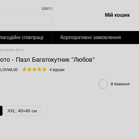
UA
RU
Мій кошик
лагодійні співпраці
Корпоративні замовлення
за вашим фото
ото - Пазл Багатокутник "Любов"
1LOVWL00
4 відгуки
В бажання
XXL: 40×40 cм