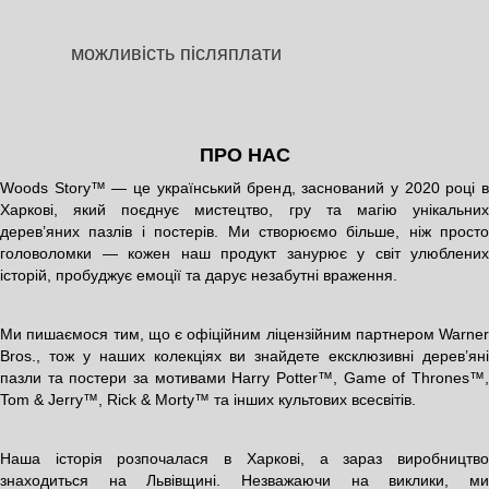
можливість післяплати
ПРО НАС
Woods Story™ — це український бренд, заснований у 2020 році в
Харкові, який поєднує мистецтво, гру та магію унікальних
дерев’яних пазлів і постерів. Ми створюємо більше, ніж просто
головоломки — кожен наш продукт занурює у світ улюблених
історій, пробуджує емоції та дарує незабутні враження.
Ми пишаємося тим, що є офіційним ліцензійним партнером Warner
Bros., тож у наших колекціях ви знайдете ексклюзивні дерев’яні
пазли та постери за мотивами Harry Potter™, Game of Thrones™,
Tom & Jerry™, Rick & Morty™ та інших культових всесвітів.
Наша історія розпочалася в Харкові, а зараз виробництво
знаходиться на Львівщині. Незважаючи на виклики, ми