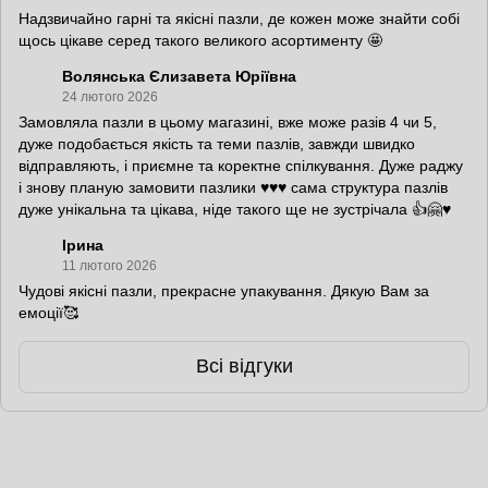
Надзвичайно гарні та якісні пазли, де кожен може знайти собі
щось цікаве серед такого великого асортименту 🤩
Волянська Єлизавета Юріївна
24 лютого 2026
Замовляла пазли в цьому магазині, вже може разів 4 чи 5,
дуже подобається якість та теми пазлів, завжди швидко
відправляють, і приємне та коректне спілкування. Дуже раджу
і знову планую замовити пазлики ♥️♥️♥️ сама структура пазлів
дуже унікальна та цікава, ніде такого ще не зустрічала 👍🤗♥️
Ірина
11 лютого 2026
Чудові якісні пазли, прекрасне упакування. Дякую Вам за
емоції🥰
Всі відгуки