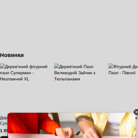
Новинки
Дерев’яний фігурний пазл
Дерев'яний Пазл
Фігурний Дерев
Супермен - Незламний XL
Великодній Зайчик з
- Півонії
Тюльпанами
1 099 грн
399 грн
599 грн