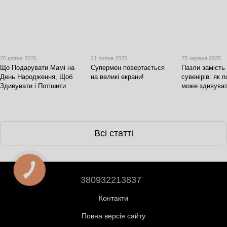
20 квітня 2026
21 липня 2025
25 червня 2025
Що Подарувати Мамі на
Супермен повертається
Пазли замість
День Народження, Щоб
на великі екрани!
сувенірів: як 
Здивувати і Потішити
може здивува
Всі статті
380932213837
Контакти
Повна версія сайту