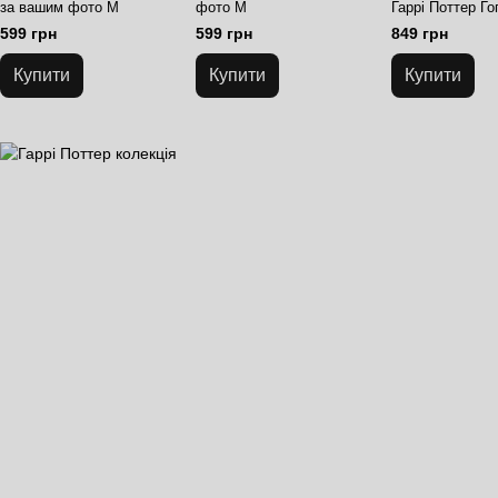
за вашим фото M
фото M
Гаррі Поттер Го
Експрес L
599 грн
599 грн
849 грн
Купити
Купити
Купити