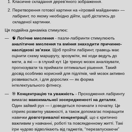
Класичне складання дерев’яного зображення.
Перетворення готової картини на «ігровий майданчик» —
лабіринт, по якому необхідно дійти, щоб дістатись до
складеної картинки.
Ця подвійна динаміка стимулює:
🧠
Логічне мислення
- пазли-лабіринти стимулюють
аналітичне мислення та вміння знаходити причинно-
наслідкові зв’язки
. Щоб пройти лабіринт, гравець має
оцінити схему маршруту, зрозуміти, які ходи ведуть до
мети, а які — в глухий кут. Це тренує мозок аналізувати,
прогнозувати та приймати оптимальні рішення. Такий
досвід особливо корисний для підлітків, чий мозок активно
розвивається, і для дорослих — як форма
інтелектуального фітнесу.
🎯
Концентрацію та уважність
- Проходження лабіринту
вимагає
максимальної зосередженості на деталях
.
Один зайвий рух — і доведеться починати з початку. Це
сприяє розвитку уважності, а також допомагає покращити
навички
довготривалої концентрації
, що є критично
важливим у навчанні, роботі та повсякденному житті. Такі
ігри чудово відволікають від гаджетів, “перезапускаючи”