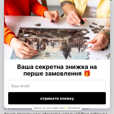
інопланетянами й пастками. Розвиває просторове мислення і
відчуття креативного виклику. Супер-варіант для молоді та
шанувальників нестандартних ігор.
• Дерев’яний пазл-лабіринт «Зоряна Ніч» (Ван Гог)
Унікальна інтерпретація класичного полотна Вінсента Ван
Гога. Лабіринт органічно вбудований у структуру картини — з
плавними лініями, спіралями, ритмом зоряного неба.
Проходження цього маршруту — наче медитація, що поєднує
естетику і спокій. Підходить дорослим та поціновувачам
мистецтва, яким цікаво не лише бачити красу, а й взаємодіяти
з нею.
• Дерев’яний пазл-лабіринт «Велика хвиля в Канаґаві»
(Хокусай)
Японська гравюра, що стала візуальним символом цілої
епохи, перетворена на інтерактивний дерев’яний пазл-
лабіринт. Чудове поєднання східної естетики та розвитку
просторового мислення. Цей пазл — ідеальний подарунок для
поціновувачів азійського мистецтва або тих, хто шукає спокійну
гру з глибоким візуальним змістом.
• Дерев’яний пазл-лабіринт «За вашим фото»
Хочете створити щось абсолютно унікальне? Пазл-лабіринт з