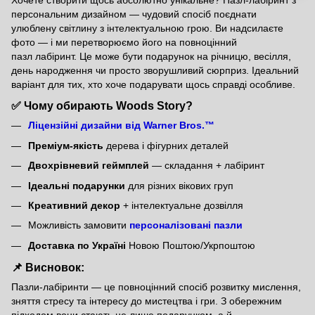
персональним дизайном — чудовий спосіб поєднати
улюблену світлину з інтелектуальною грою. Ви надсилаєте
фото — і ми перетворюємо його на повноцінний
пазл лабіринт. Це може бути подарунок на річницю, весілля,
день народження чи просто зворушливий сюрприз. Ідеальний
варіант для тих, хто хоче подарувати щось справді особливе.
✅ Чому обирають Woods Story?
Ліцензійні дизайни від
Warner Bros.™
Преміум-якість
дерева і фігурних деталей
Двохрівневий геймплей
— складання + лабіринт
Ідеальні подарунки
для різних вікових груп
Креативний декор
+ інтелектуальне дозвілля
Можливість замовити
персоналізовані пазли
Доставка по Україні
Новою Поштою/Укрпоштою
📌 Висновок:
Пазли-лабіринти — це повноцінний спосіб розвитку мислення,
зняття стресу та інтересу до мистецтва і гри. З обережним
підходом вони стають не лише подарунком, а й