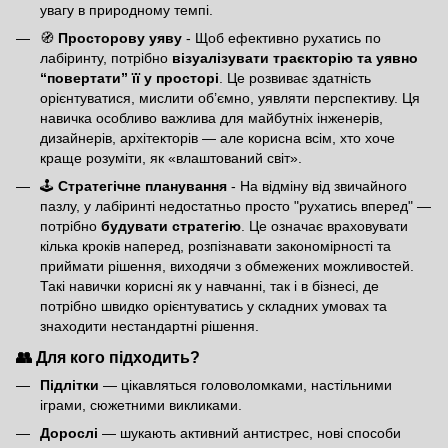
увагу в природному темпі.
🧭
Просторову уяву
- Щоб ефективно рухатись по
лабіринту, потрібно
візуалізувати траєкторію та уявно
“повертати” її у просторі
. Це розвиває здатність
орієнтуватися, мислити об’ємно, уявляти перспективу. Ця
навичка особливо важлива для майбутніх інженерів,
дизайнерів, архітекторів — але корисна всім, хто хоче
краще розуміти, як «влаштований світ».
🕹
Стратегічне планування
- На відміну від звичайного
пазлу, у лабіринті недостатньо просто "рухатись вперед" —
потрібно
будувати стратегію
. Це означає враховувати
кілька кроків наперед, розпізнавати закономірності та
приймати рішення, виходячи з обмежених можливостей.
Такі навички корисні як у навчанні, так і в бізнесі, де
потрібно швидко орієнтуватись у складних умовах та
знаходити нестандартні рішення.
👥 Для кого підходить?
Підлітки
— цікавляться головоломками, настільними
іграми, сюжетними викликами.
Дорослі
— шукають активний антистрес, нові способи