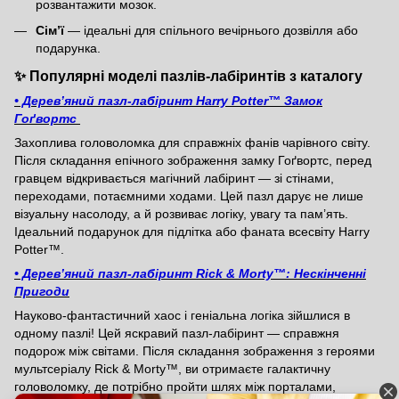
розвантажити мозок.
Сім’ї
— ідеальні для спільного вечірнього дозвілля або
подарунка.
✨ Популярні моделі пазлів-лабіринтів з каталогу
• Дерев’яний пазл-лабіринт Harry Potter™ Замок
Гоґвортс
Захоплива головоломка для справжніх фанів чарівного світу.
Після складання епічного зображення замку Гоґвортс, перед
гравцем відкривається магічний лабіринт — зі стінами,
переходами, потаємними ходами. Цей пазл дарує не лише
візуальну насолоду, а й розвиває логіку, увагу та пам’ять.
Ідеальний подарунок для підлітка або фаната всесвіту
Harry
Potter™
.
• Дерев’яний пазл-лабіринт Rick & Morty™: Нескінченні
Пригоди
Науково-фантастичний хаос і геніальна логіка зійшлися в
одному пазлі! Цей яскравий пазл-лабіринт — справжня
подорож між світами. Після складання зображення з героями
мультсеріалу Rick & Morty™, ви отримаєте галактичну
головоломку, де потрібно пройти шлях між порталами,