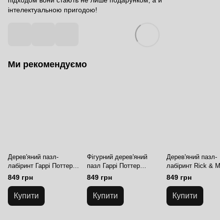
інтелектуальною пригодою!
Ми рекомендуємо
Дерев'яний пазл-
Фігурний дерев'яний
Дерев'яний пазл-
лабіринт Гаррі Поттер
пазл Гаррі Поттер
лабіринт Rick & 
Замок Гоґвортс L
Северус Снейп L
Глибини свідомос
849 грн
849 грн
849 грн
Ріка L
Купити
Купити
Купити