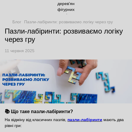
Блог
Пазли-лабіринти: розвиваємо логіку через гру
Пазли-лабіринти: розвиваємо логіку
через гру
11 червня 2025
📚 Що таке пазли-лабіринти?
На відміну від класичних пазлів,
пазли-лабіринти
мають два
рівні гри: