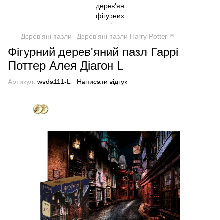
Дерев'яні пазли
Дерев'яні пазли Harry Potter™
Фігурний дерев'яний пазл Гаррі
Поттер Алея Діагон L
Артикул:
wsda111-L
Написати відгук