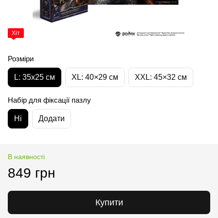
Хіт
Розміри
L: 35х25 см
XL: 40×29 см
XXL: 45×32 cм
Набір для фіксації пазлу
Ні
Додати
В наявності
849 грн
Купити