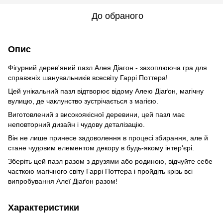
До обраного
Опис
Фігурний дерев'яний пазл Алея Діагон - захоплююча гра для
справжніх шанувальників всесвіту Гаррі Поттера!
Цей унікальний пазл відтворює відому Алею Діаґон, магічну
вулицю, де чаклунство зустрічається з магією.
Виготовлений з високоякісної деревини, цей пазл має
неповторний дизайн і чудову деталізацію.
Він не лише принесе задоволення в процесі збирання, але й
стане чудовим елементом декору в будь-якому інтер'єрі.
Зберіть цей пазл разом з друзями або родиною, відчуйте себе
часткою магічного світу Гаррі Поттера і пройдіть крізь всі
випробування Алеї Діаґон разом!
Характеристики