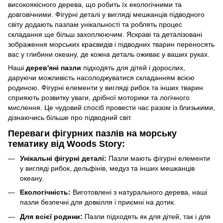
високоякісного дерева, що робить їх екологічними та
довговічними. Фігурні деталі у вигляді мешканців підводного
світу додають пазлам унікальності та роблять процес
складання ще більш захоплюючим. Яскраві та деталізовані
зображення морських краєвидів і підводних тварин переносять
вас у глибини океану, де кожна деталь оживає у ваших руках.
Наші
дерев'яні пазли
підходять для дітей і дорослих,
даруючи можливість насолоджуватися складанням всією
родиною. Фігурні елементи у вигляді рибок та інших тварин
сприяють розвитку уваги, дрібної моторики та логічного
мислення. Це чудовий спосіб провести час разом із близькими,
дізнаючись більше про підводний світ.
Переваги фігурних пазлів на морську
тематику від Woods Story:
Унікальні фігурні деталі:
Пазли мають фігурні елементи
у вигляді рибок, дельфінів, медуз та інших мешканців
океану.
Екологічність:
Виготовлені з натурального дерева, наші
пазли безпечні для довкілля і приємні на дотик.
Для всієї родини:
Пазли підходять як для дітей, так і для