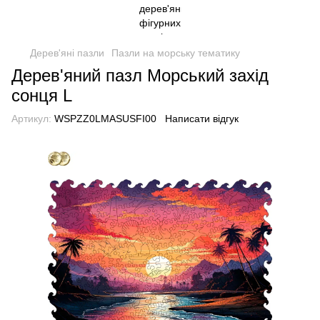
Дерев'яні пазли
Пазли на морську тематику
Дерев'яний пазл Морський захід
сонця L
Артикул:
WSPZZ0LMASUSFI00
Написати відгук