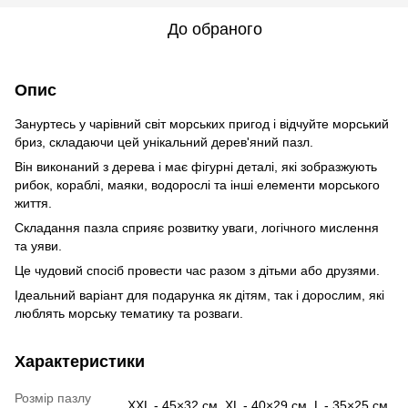
До обраного
Опис
Зануртесь у чарівний світ морських пригод і відчуйте морський
бриз, складаючи цей унікальний дерев'яний пазл.
Він виконаний з дерева і має фігурні деталі, які зобразжують
рибок, кораблі, маяки, водорослі та інші елементи морського
життя.
Складання пазла сприяє розвитку уваги, логічного мислення
та уяви.
Це чудовий спосіб провести час разом з дітьми або друзями.
Ідеальний варіант для подарунка як дітям, так і дорослим, які
люблять морську тематику та розваги.
Характеристики
Розмір пазлу
XXL - 45×32 см, XL - 40×29 см, L - 35×25 см