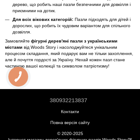
дерево, що робить наші пазли безпечними для довкілля і
приємними на дотик.
Для всіх вікових категорій:
Пазли підходять для дітей і
дорослих, що робить їх чудовим варіантом для спільного
дозвілля.
Замовляйте
фігурні дерев'яні пазли з українськими
містами
від Woods Story і насолоджуйтеся унікальним
процесом складання, який подарує вам не тільки захоплення,
але й почуття гордості за Україну. Нехай кожен пазл стане
частиною вашої колекції та символом патріотизму!
380932213837
Контакти
Повна версія сайту
© 2020-2025
Інтернет-магазин дерев'яних фігурних пазлів Woods Story™