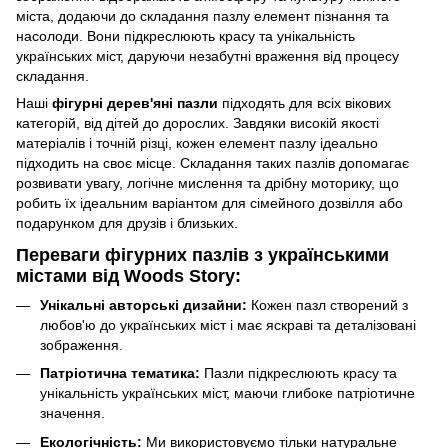
міста, додаючи до складання пазлу елемент пізнання та
насолоди. Вони підкреслюють красу та унікальність
українських міст, даруючи незабутні враження від процесу
складання.
Наші
фігурні дерев'яні пазли
підходять для всіх вікових
категорій, від дітей до дорослих. Завдяки високій якості
матеріалів і точній різці, кожен елемент пазлу ідеально
підходить на своє місце. Складання таких пазлів допомагає
розвивати увагу, логічне мислення та дрібну моторику, що
робить їх ідеальним варіантом для сімейного дозвілля або
подарунком для друзів і близьких.
Переваги фігурних пазлів з українськими
містами від Woods Story:
Унікальні авторські дизайни:
Кожен пазл створений з
любов'ю до українських міст і має яскраві та деталізовані
зображення.
Патріотична тематика:
Пазли підкреслюють красу та
унікальність українських міст, маючи глибоке патріотичне
значення.
Екологічність:
Ми використовуємо тільки натуральне