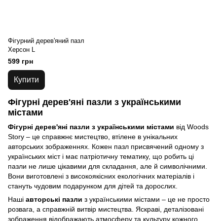
Фігурний дерев'яний пазл
Херсон L
599 грн
Купити
Фігурні дерев'яні пазли з українськими
містами
Фігурні дерев'яні пазли з українськими містами
від Woods
Story – це справжнє мистецтво, втілене в унікальних
авторських зображеннях. Кожен пазл присвячений одному з
українських міст і має патріотичну тематику, що робить ці
пазли не лише цікавими для складання, але й символічними.
Вони виготовлені з високоякісних екологічних матеріалів і
стануть чудовим подарунком для дітей та дорослих.
Наші
авторські пазли
з українськими містами – це не просто
розвага, а справжній витвір мистецтва. Яскраві, деталізовані
зображення відображають атмосферу та культуру кожного