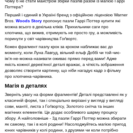
Чому б не стати майстром збірки пазлів разом із магією Гаррі
Поттера?
Перший і єдиний в Україні бренд з офіційною ліцензією Warner
Bros.
Woods Story
пропонує пазли Гаррі Поттер купити які
можна всього в декілька кліків. Прихильники саги про
хлопчика, що вижив, отримують не просто гру, а можливість
поринути у світ чарівництва Гоґвортс.
Кожен фрагмент пазлу крок за кроком наближає вас до
моменту, коли Луна Лавгуд, вільний ельф Доббі чи той-чиє-
ім'я-не-можна-називати оживає прямо перед вами! Адже
якість кожної дерев’яної деталі вражає, а чіткість зображення
дозволяє створити картинку, що ніби нагадує кадр з фільму
про хлопчина-чарівника.
Магія в деталях
Зверніть увагу на форми фрагментів! Деталі представлені як у
класичній формі, так і спеціально вирізані у вигляді у вигляді
сови, мантії, листа з Гоґвортсу, Золотого снітча та інших
магічних елементів. Це додає особливого шарму процесу
збору. А найголовніше - 3д пазли Гаррі Поттер можна збирати
як самому, так і в колі родини! Насолоджуйтесь магією пригод
юних чарівників у колі родини, з друзями чи коли потрібно