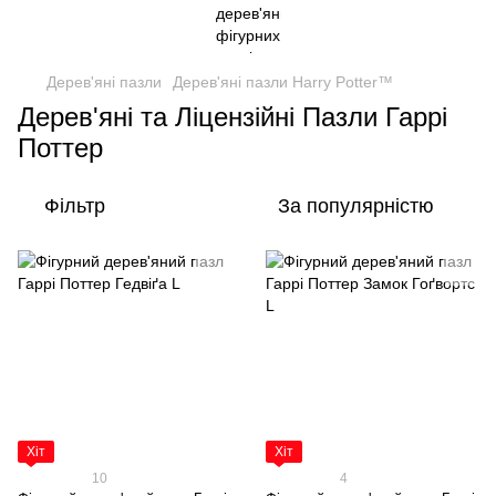
Дерев'яні пазли
Дерев'яні пазли Harry Potter™
Дерев'яні та Ліцензійні Пазли Гаррі
Поттер
Фільтр
За популярністю
Хіт
Хіт
10
4