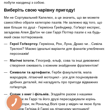
побути наодинці з собою.
Виберіть свою чарівну пригоду!
Ми не Сортувальний Капелюх, а це значить, що ви можете
самостійно обрати категорію пазлів. Не залежно від того, що
вам більше по душі - Герміона Ґрейнджер, Гоґворт експрес,
загадкова Алея Діаґон чи сам Гаррі Поттер пазли є на будь-
який смак поттероманів.
Герої Гоґвортсу.
Герміона, Рон, Луна, Драко чи…Сивіла
Трелоні? Маємо ідеальні варіанти для фанатів улюблених
персонажів!
Магічні істоти.
Гіпогриф, ельф, сова та інші дивовижні
створіння оживають з кожним знайденим фрагментом!
Символи та артефакти.
Герби факультетів, мапа
мародерів, літаючий мотоцикл - усе для поціновувачів
дрібних деталей, які нагадують про пригоди відважних
гоґвортців.
Сцени з книг і фільмів.
Згадайте разом з нашими
пазлами як Гаррі та його друзі пересаджували корінь
мандрагори, як Рональд Візлі грав у квідич чи якою була
подорож Геґріда й Гаррі на літаючому мотоциклі!