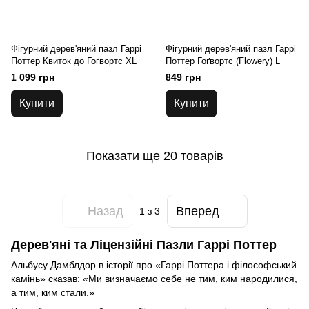
Фігурний дерев'яний пазл Гаррі
Фігурний дерев'яний пазл Гаррі
Поттер Квиток до Гоґвортс XL
Поттер Гоґвортс (Flowery) L
1 099 грн
849 грн
Купити
Купити
Показати ще 20 товарів
Назад
Вперед
1
з 3
Дерев'яні та Ліцензійні Пазли Гаррі Поттер
Альбусу Дамблдор в історії про «Гаррі Поттера і філософський
камінь» сказав: «Ми визначаємо себе не тим, ким народилися,
а тим, ким стали.»