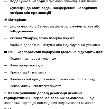
Подарункові набори
у фірмовій упаковці з листівками
Сувеніри до свят, подяк, конференцій, новорічних
вечірок або промоакцій
🪵
Матеріали:
Екологічно чиста
березова фанера преміум класу або
hdf-деревина
Якісний
УФ-друк
, точна лазерна порізка
Надійна дерев’яна шкатулка або індивідуальна упаковка
💼
Наші корпоративні подарунки ідеально підходять для:
Подяки партнерам і клієнтам
Винагороди команди
Презентацій і виставок
Вітальних наборів для нових працівників (onboarding)
Новорічних чи святкових привітань
✅
Маємо успішний досвід реалізації десятків
корпоративних і персоналізованих замовлень
— від
невеликих партій до повноцінних подарункових кампаній.