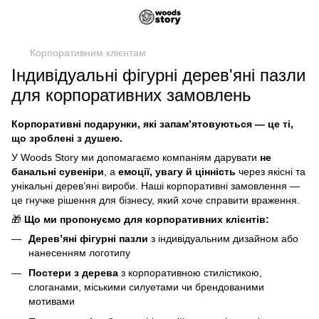
Корпоративним клієнтам
Індивідуальні фігурні дерев'яні пазли
для корпоративних замовлень
Корпоративні подарунки, які запам’ятовуються — це ті,
що зроблені з душею.
У Woods Story ми допомагаємо компаніям дарувати
не
банальні сувеніри
, а
емоції, увагу й цінність
через якісні та
унікальні дерев’яні вироби. Наші корпоративні замовлення —
це гнучке рішення для бізнесу, який хоче справити враження.
🎁
Що ми пропонуємо для корпоративних клієнтів:
Дерев’яні фігурні пазли
з індивідуальним дизайном або
нанесенням логотипу
Постери з дерева
з корпоративною стилістикою,
слоганами, міськими силуетами чи брендованими
мотивами