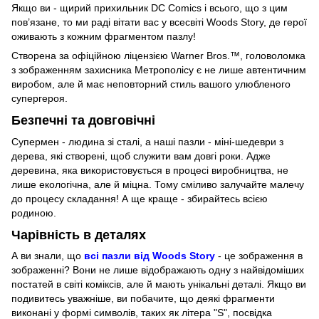
Якщо ви - щирий прихильник DC Comics і всього, що з цим
пов’язане, то ми раді вітати вас у всесвіті Woods Story, де герої
оживають з кожним фрагментом пазлу!
Створена за офіційною ліцензією Warner Bros.™, головоломка
з зображенням захисника Метрополісу є не лише автентичним
виробом, але й має неповторний стиль вашого улюбленого
супергероя.
Безпечні та довговічні
Супермен - людина зі сталі, а наші пазли - міні-шедеври з
дерева, які створені, щоб служити вам довгі роки. Адже
деревина, яка використовується в процесі виробництва, не
лише екологічна, але й міцна. Тому сміливо залучайте малечу
до процесу складання! А ще краще - збирайтесь всією
родиною.
Чарівність в деталях
А ви знали, що
всі пазли від Woods Story
- це зображення в
зображенні? Вони не лише відображають одну з найвідоміших
постатей в світі коміксів, але й мають унікальні деталі. Якщо ви
подивитесь уважніше, ви побачите, що деякі фрагменти
виконані у формі символів, таких як літера "S", посвідка