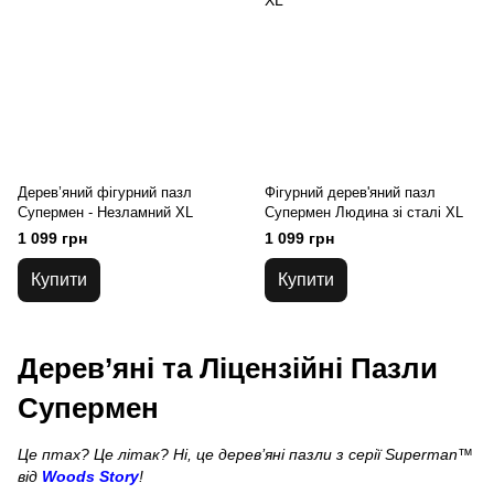
Дерев’яний фігурний пазл
Фігурний дерев'яний пазл
Супермен - Незламний XL
Супермен Людина зі сталі XL
1 099 грн
1 099 грн
Купити
Купити
Дерев’яні та Ліцензійні Пазли
Супермен
Це птах? Це літак? Ні, це дерев’яні пазли з серії Superman™
від
Woods Story
!