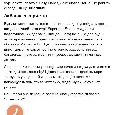
журналіста, логотип Daily Planet, Лекс Лютор, тощо. Це робить
складання ще цікавішим!
Забавка з користю
Відгуки численних клієнтів та й власний досвід свідчать про те,
що дерев’яний пазл серії Superman™ стане чудовим
подарунком (чи доповненням до нього) не лише для будь-
якого прихильника ігор-головоломок, а й для кожного, хто
обожнює Marvel та DC. Це справжня знахідка для тих, хто
цінує гармонію самотності та отримує задоволення від
багатогодинного занурення у процес, шукаючи ту чи іншу
деталь.
А ще, пазли з героєм у плащі - справжня знахідка для малюків
та людей похилого віку! Цікава графіка та яскраві кольори
тренують увагу, в той час, як маніпуляції з пазлами
покращують пам’ять та моторику, підтримуючи активність
розуму.
Ваш герой вже чекає на вас у кожному фрагменті пазлів
Superman™
!