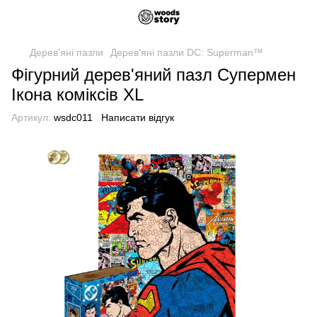
Дерев'яні пазли
Дерев'яні пазли DC: Superman™
Фігурний дерев'яний пазл Супермен
Ікона коміксів XL
Артикул:
wsdc011
Написати відгук