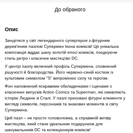
До обраного
Опис
Зануртеся у світ легендарного супергероя з фігурним
дерев'яним пазлом Супермен Ікона коміксів! Ця унікальна
композиція віддає шану золотій епосі коміксів, поєднуючи
стиль ретро і класичне мистецтво DC.
У центрі пазлу величний профіль Супермена, сповнений
рішучості й благородства. Його червоно-синій костюм із
культовим символом "S" випромінює силу та героїзм.
Фон наповнений яскравими обкладинками і сценами з
класичних випусків Action Comics та Superman, які оживляють
історію Людини зі Сталі. У пазлі приховані фігурні елементи у
вигляді символів, персонажів та знакових моментів зі світу
Супермена.
Цей пазл – не просто головоломка, а справжній витвір
мистецтва, який стане ідеальним подарунком для
шанувальників DC та колекціонерів коміксів!