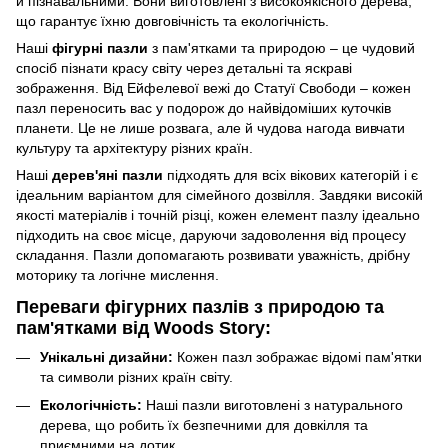
й пізнавальними. Вони виготовлені з високоякісного дерева,
що гарантує їхню довговічність та екологічність.
Наші
фігурні пазли
з пам'ятками та природою – це чудовий
спосіб пізнати красу світу через детальні та яскраві
зображення. Від Ейфелевої вежі до Статуї Свободи – кожен
пазл переносить вас у подорож до найвідоміших куточків
планети. Це не лише розвага, але й чудова нагода вивчати
культуру та архітектуру різних країн.
Наші
дерев'яні пазли
підходять для всіх вікових категорій і є
ідеальним варіантом для сімейного дозвілля. Завдяки високій
якості матеріалів і точній різці, кожен елемент пазлу ідеально
підходить на своє місце, даруючи задоволення від процесу
складання. Пазли допомагають розвивати уважність, дрібну
моторику та логічне мислення.
Переваги фігурних пазлів з природою та
пам'ятками від Woods Story:
Унікальні дизайни:
Кожен пазл зображає відомі пам'ятки
та символи різних країн світу.
Екологічність:
Наші пазли виготовлені з натурального
дерева, що робить їх безпечними для довкілля та
приємними на дотик.