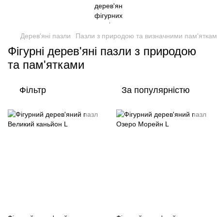
Дерев'яні пазли
Пазли з природою та визначними пам'ятка
Фігурні дерев'яні пазли з природою
та пам'ятками
Фільтр
За популярністю