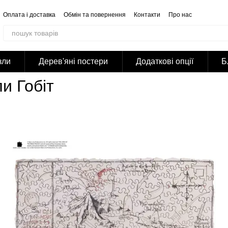
Оплата і доставка
Обмін та повернення
Контакти
Про нас
Відгуки про магазин
Корпоративним клієнтам
Співпраця
Блог
Публічна оферта
Політика конфіденційності
зли
Дерев'яні постери
Додаткові опції
Б
ли Гобіт