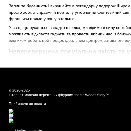
Залиште буденність і вирушайте в легендарну подорож Широм т
просто хобі, а справжній портал у улюблений фентезійний світ
франшизи прямо у вашу вітальню.
У світі, що рухається занадто швидко, ми віримо в силу спокі
можливість відкласти гаджети та провести якісний час із близ
викликом робить цей процес ідеальним центром затишного ве
Неперевершена преміальна якість та у
Що відрізняє наші пазли від інших, так це непохитна відданіст
неймовірно чіткі лінії та яскраві кольори, які залишаються на
Справжня магія криється в деталях. На відміну від масових кар
культових персонажів, містичних артефактів або легендарних си
© 2020-2025
Чому варто обрати Woods Story для ва
Інтернет-магазин дерев'яних фігурних пазлів Woods Story™
Ручна робота: Кожен набір ретельно перевіряється, щоб за
Приймаємо до оплати
Унікальні тематичні елементи: Особливі форми деталей до
Екологічність: Ми пріоритетно використовуємо стійкі матер
Ідеальний подарунок: Вишуканий вибір для фанатів фентезі