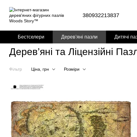
Перейти до основного контенту
380932213837
Бестселери
Дерев'яні пазли
Дитячі па
Дерев’яні та Ліцензійні Паз
Фільтр
Ціна, грн
Розміри