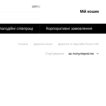
UA
RU
Мій кошик
лагодійні співпраці
Корпоративні замовлення
Головна
Дерев'яні пазли
Дерев’яні та Ліцензійні Пазли Гобіт
Сортування:
за популярністю