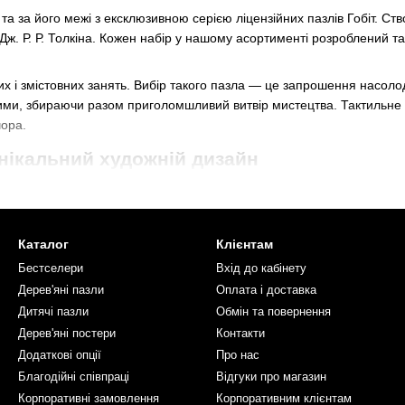
а за його межі з ексклюзивною серією ліцензійних пазлів Гобіт. С
 Дж. Р. Р. Толкіна. Кожен набір у нашому асортименті розроблений 
йних і змістовних занять. Вибір такого пазла — це запрошення насол
ькими, збираючи разом приголомшливий витвір мистецтва. Тактильне 
чора.
нікальний художній дизайн
ь досконалості. Ми використовуємо лише високоякісну екологічну дер
сиченими роками, перетворюючи результат на справжній арт-об’єкт.
тонних варіантів, наші пазли мають унікальні форми, намальовані в
Каталог
Клієнтам
мволів із фільмів.
Бестселери
Вхід до кабінету
шої пригоди у Середзем’ї?
Дерев'яні пазли
Оплата і доставка
Дитячі пазли
Обмін та повернення
безпечити ідеальну посадку деталей.
Дерев'яні постери
Контакти
дають процесу складання елемент розповіді.
Додаткові опції
Про нас
іали, щоб захистити природу.
Благодійні співпраці
Відгуки про магазин
Корпоративні замовлення
Корпоративним клієнтам
 на будь-яке свято.