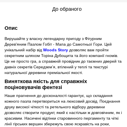
До обраного
Опис
Вирушайте у власну легендарну пригоду з Фігурним
Дерев'яним Пазлом Гобіт - Мапа до Самотньої Гори. Цей
унікальний набір від
Woods Story
дозволяє вам пройти
секретним шляхом Торіна Дубощита та його компанії гномів.
Це не просто гра, а справжній провідник до таємних дверей та
давніх секретів Середзем’я, втілений у теплі та текстурі
натуральної деревини преміальної якості.
Виняткова якість для справжніх
поціновувачів фентезі
Наше прагнення до досконалості гарантує, що складання
кожного пазла перетвориться на люксовий досвід. Поєднання
друку високої чіткості та ретельного відбору деревини
дозволяє створити продукт, який є настільки ж довговічним, як і
красивим. Насичені відтінки старовинного пергаменту та чіткі
лінії гірських вершин збережуть свою яскравість на роки,