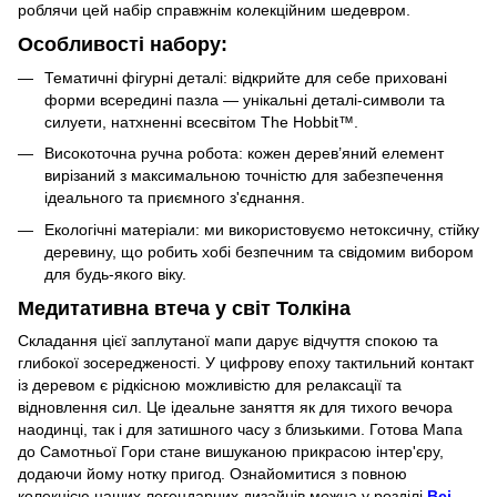
роблячи цей набір справжнім колекційним шедевром.
Особливості набору:
Тематичні фігурні деталі: відкрийте для себе приховані
форми всередині пазла — унікальні деталі-символи та
силуети, натхненні всесвітом The Hobbit™.
Високоточна ручна робота: кожен дерев’яний елемент
вирізаний з максимальною точністю для забезпечення
ідеального та приємного з'єднання.
Екологічні матеріали: ми використовуємо нетоксичну, стійку
деревину, що робить хобі безпечним та свідомим вибором
для будь-якого віку.
Медитативна втеча у світ Толкіна
Складання цієї заплутаної мапи дарує відчуття спокою та
глибокої зосередженості. У цифрову епоху тактильний контакт
із деревом є рідкісною можливістю для релаксації та
відновлення сил. Це ідеальне заняття як для тихого вечора
наодинці, так і для затишного часу з близькими. Готова Мапа
до Самотньої Гори стане вишуканою прикрасою інтер'єру,
додаючи йому нотку пригод. Ознайомитися з повною
колекцією наших легендарних дизайнів можна у розділі
Всі