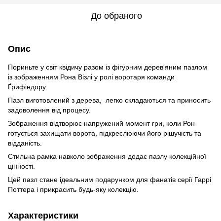
До обраного
Опис
Пориньте у світ квідичу разом із фігурним дерев'яним пазлом
із зображенням Рона Візлі у ролі воротаря команди
Ґрифіндору.
Пазл виготовлений з дерева, легко складаються та приносить
задоволення від процесу.
Зображення відтворює напружений момент гри, коли Рон
готується захищати ворота, підкреслюючи його рішучість та
відданість.
Стильна рамка навколо зображення додає пазлу колекційної
цінності.
Цей пазл стане ідеальним подарунком для фанатів серії Гаррі
Поттера і прикрасить будь-яку колекцію.
Характеристики