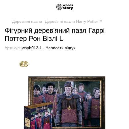
Дерев'яні пазли
Дерев'яні пазли Harry Potter™
Фігурний дерев'яний пазл Гаррі
Поттер Рон Візлі L
Артикул:
wsph012-L
Написати відгук