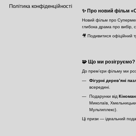
Політика конфіденційності
✨ Про новий фільм «С
Новий фільм про Супермена
глибока драма про вибір, 
🎥 Подивитися офіційний
🧩 Що ми розігруємо?
До прем’єри фільму ми роз
Фігурні дерев’яні п
всередині.
Подарунки від
Кіномані
Миколаїв, Хмельницький
Мультиплекс).
Ці призи — ідеальний подар