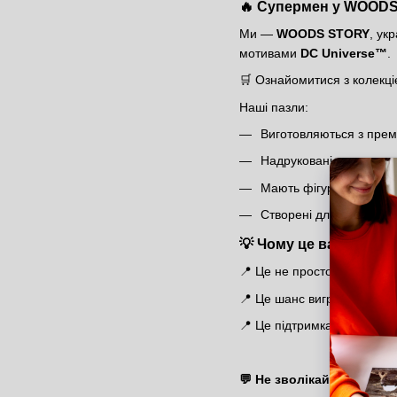
🔥 Супермен у WOOD
Ми —
WOODS STORY
, ук
мотивами
DC Universe™
.
🛒 Ознайомитися з колекц
Наші пазли:
Виготовляються з прем
Надруковані за допомо
Мають фігурні елемент
Створені для колекціон
💡 Чому це варто не 
📍 Це не просто розіграш —
📍 Це шанс виграти авторсь
📍 Це підтримка локального
💬 Не зволікай — бери у