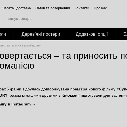
Оплата і доставка
Обмін та повернення
Контакти
Про нас
Відгуки про магазин
Корпоративним клієнтам
Співпраця
Блог
Публічна оферта
Політика конфіденційності
зли
Дерев'яні постери
Додаткові опції
Б
вертається на великі екрани!
овертається – та приносить 
номанією
атрах України відбулась довгоочікувана прем'єра нового фільму
«Суп
ORY
, разом із нашими друзями з
Кіноманії
підготували для вас
епі
ашу в Instagram →