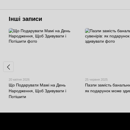
Інші записи
20 квітня 2026
25 червня 2025
Що Подарувати Мамі на День
Пазли замість банальни
Народження, Щоб Здивувати і
як подарунок може зди
Потішити