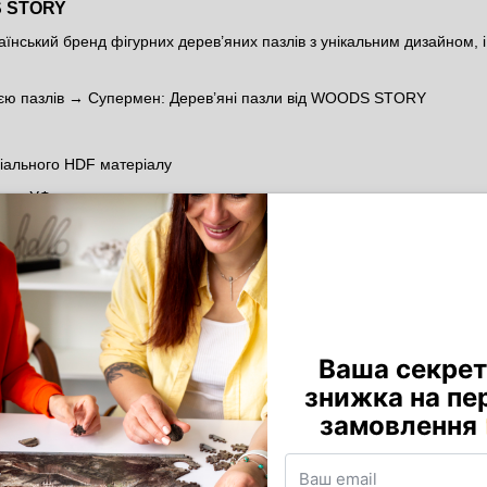
S STORY
раїнський бренд фігурних дерев’яних пазлів з унікальним дизайном, 
ією пазлів →
Супермен: Дерев’яні пазли від WOODS STORY
іального HDF матеріалу
гою УФ-друку
и та сюжетні композиції
ерів, фанатів та поціновувачів деталей
пропустити?
 це частина великої історії. Зібрати пазл із Суперменом — як зібр
кий продукт ручної роботи, створений з любов’ю в Україні.
 виробника, що об’єднав гру, мистецтво і фанатську культуру.
часть у розіграші та дивися Супермена з новим поглядом на ге