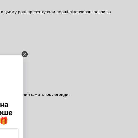
і в цьому році презентували перші ліцензовані пазли за
ати свій власний шматочок легенди.
роя!