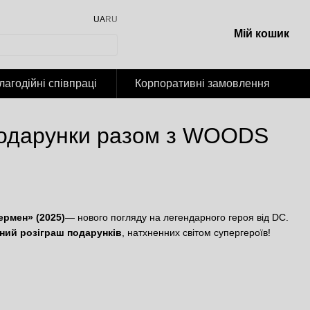
UA
RU
Мій кошик
лагодійні співпраці
Корпоративні замовлення
подарунки разом з WOODS
ермен» (2025)
— нового погляду на легендарного героя від DC.
чний розіграш подарунків
, натхненних світом супергероїв!