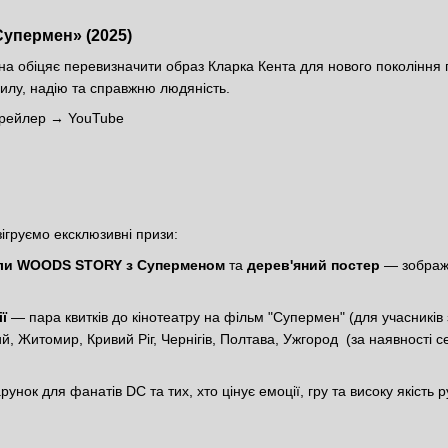
упермен» (2025)
 обіцяє перевизначити образ Кларка Кента для нового покоління гл
силу, надію та справжню людяність.
 трейлер →
YouTube
ігруємо ексклюзивні призи:
азли WOODS STORY з Суперменом
та
дерев'яний постер
— зображе
ї
— пара квитків до кінотеатру на фільм "Супермен" (для учасників з 
, Житомир, Кривий Ріг, Чернігів, Полтава, Ужгород (за наявності се
унок для фанатів DC та тих, хто цінує емоції, гру та високу якість р