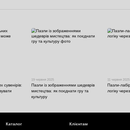
19 червня 2025
11 червня 2025
х сувенірів:
Пазли із зображеннями шедеврів
Пазли-лабі
вувати
мистецтва: як поєднати гру та
логіку через
культуру
Каталог
Клієнтам