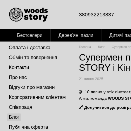
Перейти до основного контенту
380932213837
Бестселери
Дерев'яні пазли
Дитячі па
Оплата і доставка
Головна
Блог
Супермен по
Супермен п
Обмін та повернення
STORY і Кі
Контакти
Про нас
21 липня 2025
Відгуки про магазин
🎬 10 липня у всіх кіноте
Корпоративним клієнтам
А ми, команда
WOODS ST
Співпраця
🔗
Долучитися до розігр
Блог
Публічна оферта