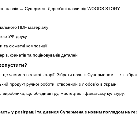
ією пазлів →
Супермен: Дерев’яні пазли від WOODS STORY
іального HDF матеріалу
гою УФ-друку
и та сюжетні композиції
ерів, фанатів та поціновувачів деталей
пропустити?
 це частина великої історії. Зібрати пазл із Суперменом — як зібр
кий продукт ручної роботи, створений з любов’ю в Україні.
 виробника, що об’єднав гру, мистецтво і фанатську культуру.
часть у розіграші та дивися Супермена з новим поглядом на ге