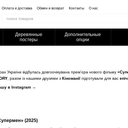
Оплата и доставка
Обмен и возврат
Контакты
О нас
Отзывы о магазине
Корпоративным клиентам
Сотрудничество
Блог
Публичная оферта
Политика конфиденциальности
Деревянные
Дополнительные
постеры
опции
атрах України відбулась довгоочікувана прем'єра нового фільму
«Суп
ORY
, разом із нашими друзями з
Кіноманії
підготували для вас
епі
ашу в Instagram →
упермен» (2025)