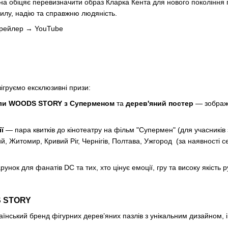
 обіцяє перевизначити образ Кларка Кента для нового покоління гл
силу, надію та справжню людяність.
 трейлер →
YouTube
ігруємо ексклюзивні призи:
азли WOODS STORY з Суперменом
та
дерев'яний постер
— зображе
ї
— пара квитків до кінотеатру на фільм "Супермен" (для учасників з 
, Житомир, Кривий Ріг, Чернігів, Полтава, Ужгород (за наявності се
унок для фанатів DC та тих, хто цінує емоції, гру та високу якість р
S STORY
раїнський бренд фігурних дерев’яних пазлів з унікальним дизайном, 