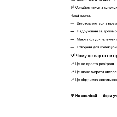
🛒 Ознайомитися з колекц
Наші пазли:
Виготовляються з прем
Надруковані за допомо
Мають фігурні елемент
Створені для колекціон
💡 Чому це варто не 
📍 Це не просто розіграш —
📍 Це шанс виграти авторсь
📍 Це підтримка локального
💬 Не зволікай — бери у