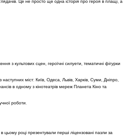
ядачів. Це не просто ще одна історія про героя в плащі, а
ння з культових сцен, героїчні силуети, тематичні фігурки
наступних міст: Київ, Одеса, Львів, Харків, Суми, Дніпро,
ансів в одному з кінотеатрів мереж Планета Кіно та
учної роботи.
і в цьому році презентували перші ліцензовані пазли за