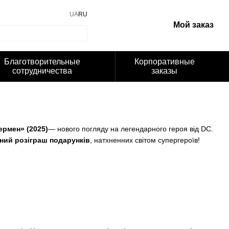
UA
RU
Мой заказ
Благотворительные
Корпоративные
сотрудничества
заказы
ермен» (2025)
— нового погляду на легендарного героя від DC.
чний розіграш подарунків
, натхненних світом супергероїв!