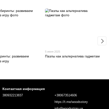
5 июня 2025
ринты: развиваем
Пазлы как альтернатива гаджетам
з игру
Контактная информация
380932213837
+380673514606
https://t.me/woodsstory
info@woodsstory.ua