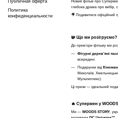
Публичная оферта
Новий фільм про Супермена
глибока драма про вибір, 
Политика
🎥 Подивитися офіційний
конфиденциальности
🧩 Що ми розігруємо?
До прем’єри фільму ми роз
Фігурні дерев’яні п
всередині.
Подарунки від
Кіномані
Миколаїв, Хмельницький
Мультиплекс).
Ці призи — ідеальний подар
🔥 Супермен у WOOD
Ми —
WOODS STORY
, ук
мотивами
DC Universe™
.