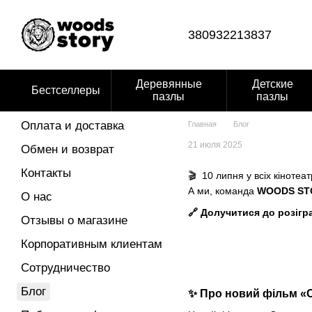
Перейти к основному контенту
380932213837
Деревянные
Детские
Бестселлеры
пазлы
пазлы
Оплата и доставка
Главная
Блог
21 июля 2025
Обмен и возврат
Контакты
🎬 10 липня у всіх кіноте
А ми, команда
WOODS ST
О нас
🔗
Долучитися до розігр
Отзывы о магазине
Корпоративным клиентам
Сотрудничество
Блог
✨ Про новий фільм «С