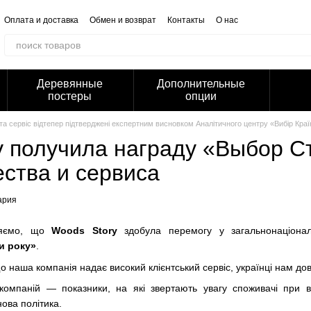
Оплата и доставка
Обмен и возврат
Контакты
О нас
Отзывы о магазине
Корпоративным клиентам
Сотрудничество
Блог
Публичная оферта
Политика конфиденциальности
Деревянные
Дополнительные
постеры
опции
та сервіс відтепер підтверджені експертним висновком Аналітичного центру «Вибір Краї
y получила награду «Выбор 
ества и сервиса
ария
ляємо, що
Woods Story
здобула перемогу у загальнонаціонал
и року»
.
о наша компанія надає високий клієнтський сервіс, українці нам до
компаній — показники, на які звертають увагу споживачі при ви
нова політика.