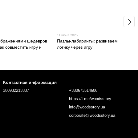
11 июня 2025
ображениями шедевров
Пазлы-лабиринты: развиваем
как совместить игру и
логику через игру
Контактная информация
380932213837
+380673514606
https://t.me/woodsstory
info@woodsstory.ua
corporate@woodsstory.ua