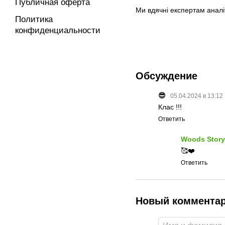
Публичная оферта
Ми вдячні експертам аналі
Политика
конфиденциальности
Обсуждение
😎
05.04.2024 в 13:12
Клас !!!
Ответить
Woods Story
🥰❤️
Ответить
Новый коммента