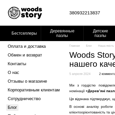
Перейти к основному контенту
380932213837
Деревянные
Детские
Бестселлеры
пазлы
пазлы
Оплата и доставка
Главная
Блог
Наша якість 
Woods Stor
Обмен и возврат
нашего кач
Контакты
О нас
5 апреля 2024
2 коммент
Отзывы о магазине
Ми з гордістю повідом
Корпоративным клиентам
номінації
«Деревʼяні пазл
Сотрудничество
Ця відзнака підтверджує, щ
В основі аналізу роботи 
Блог
клієнтоорієнтованість та ці