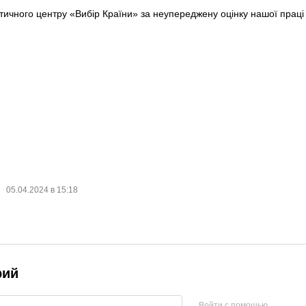
тичного центру «Вибір Країни» за неупереджену оцінку нашої праці
05.04.2024 в 15:18
рий
Войти с помощью