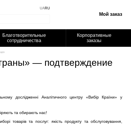
UA
RU
Мой заказ
Благотворительные
Корпоративные
сотрудничества
заказы
ни»
Страны» — подтверждение
ьному дослідженні Аналітичного центру «Вибір Країни» у
віряють та обирають нас!
борі товарів та послуг: якість продукту та обслуговування,