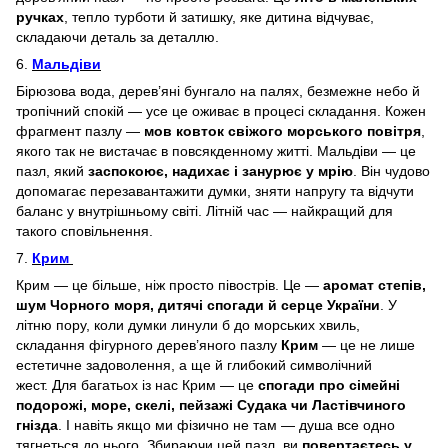
ручках
, тепло турботи й затишку, яке дитина відчуває,
складаючи деталь за деталлю.
6.
Мальдіви
Бірюзова вода, дерев’яні бунгало на палях, безмежне небо й
тропічний спокій — усе це оживає в процесі складання. Кожен
фрагмент пазлу —
мов ковток свіжого морського повітря
,
якого так не вистачає в повсякденному житті. Мальдіви — це
пазл, який
заспокоює, надихає і занурює у мрію
. Він чудово
допомагає перезавантажити думки, зняти напругу та відчути
баланс у внутрішньому світі. Літній час — найкращий для
такого сповільнення.
7.
Крим
Крим — це більше, ніж просто півострів. Це —
аромат степів,
шум Чорного моря, дитячі спогади й серце України
. У
літню пору, коли думки линули б до морських хвиль,
складання фігурного дерев’яного пазлу
Крим
— це не лише
естетичне задоволення, а ще й глибокий символічний
жест. Для багатьох із нас Крим — це
спогади про сімейні
подорожі, море, скелі, пейзажі Судака чи Ластівчиного
гнізда
. І навіть якщо ми фізично не там — душа все одно
тягнеться до нього. Збираючи цей пазл, ви
повертаєтесь у