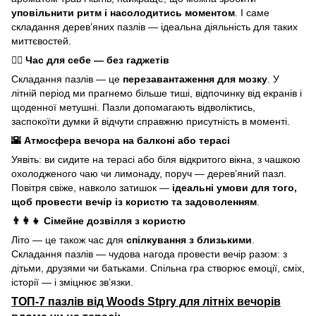
уповільнити ритм і насолодитись моментом
. І саме
складання дерев’яних пазлів — ідеальна діяльність для таких
миттєвостей.
🧘‍♀️ Час для себе — без гаджетів
Складання пазлів — це
перезавантаження для мозку
. У
літній період ми прагнемо більше тиші, відпочинку від екранів і
щоденної метушні. Пазли допомагають відволіктись,
заспокоїти думки й відчути справжню присутність в моменті.
🌇 Атмосфера вечора на балконі або терасі
Уявіть: ви сидите на терасі або біля відкритого вікна, з чашкою
охолодженого чаю чи лимонаду, поруч — дерев’яний пазл.
Повітря свіже, навколо затишок —
ідеальні умови для того,
щоб провести вечір із користю та задоволенням
.
👨‍👩‍👧 Сімейне дозвілля з користю
Літо — це також час для
спілкування з близькими
.
Складання пазлів — чудова нагода провести вечір разом: з
дітьми, друзями чи батьками. Спільна гра створює емоції, сміх,
історії — і зміцнює зв’язки.
ТОП-7 пазлів від Woods Stpry для літніх вечорів