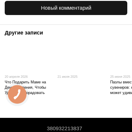
Новый комментарий
Другие записи
20 апреля 2026
21 июля 2025
25 июня 2025
Что Подарить Маме на
Пазлы вмес
День Рождения, Чтобы
сувениров: 
Удивить и Порадовать
может удив
380932213837