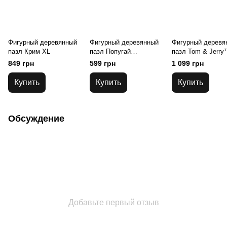
Фигурный деревянный
Фигурный деревянный
Фигурный деревя
пазл Крим XL
пазл Попугай
пазл Tom & Jerry
(Тропический Ара) L
Джерри XL
849 грн
599 грн
1 099 грн
Купить
Купить
Купить
Обсуждение
Добавьте первый отзыв