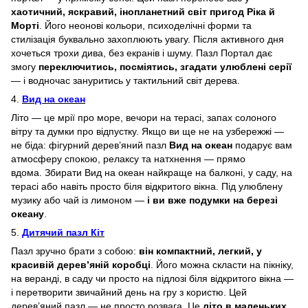
хаотичний, яскравий, інопланетний світ пригод Ріка й
Морті
. Його неонові кольори, психоделічні форми та
стилізація буквально захоплюють увагу. Після активного дня
хочеться трохи дива, без екранів і шуму. Пазл Портал дає
змогу
переключитись, посміятись, згадати улюблені серії
— і водночас зануритись у тактильний світ дерева.
4.
Вид на океан
Літо — це мрії про море, вечори на терасі, запах солоного
вітру та думки про відпустку. Якщо ви ще не на узбережжі —
не біда: фігурний дерев’яний пазл
Вид на океан
подарує вам
атмосферу спокою, релаксу та натхнення — прямо
вдома. Збирати Вид на океан найкраще на балконі, у саду, на
терасі або навіть просто біля відкритого вікна. Під улюблену
музику або чай із лимоном —
і ви вже подумки на березі
океану
.
5.
Дитячий пазл Кіт
Пазл зручно брати з собою:
він компактний, легкий, у
красивій дерев’яній коробці
. Його можна скласти на пікніку,
на веранді, в саду чи просто на підлозі біля відкритого вікна —
і перетворити звичайний день на гру з користю. Цей
дерев’яний пазл — не просто розвага. Це
літо в маленьких