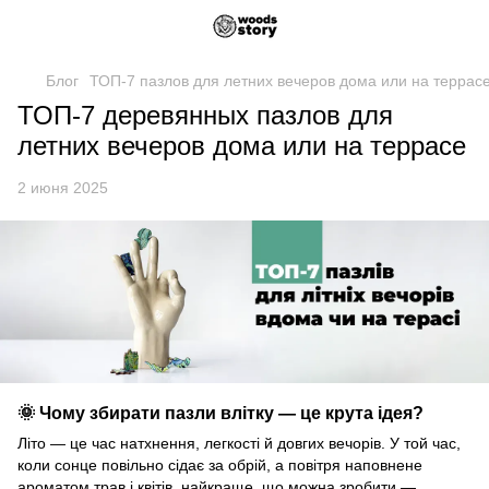
Блог
ТОП-7 пазлов для летних вечеров дома или на террас
ТОП-7 деревянных пазлов для
летних вечеров дома или на террасе
2 июня 2025
🌞 Чому збирати пазли влітку — це крута ідея?
Літо — це час натхнення, легкості й довгих вечорів. У той час,
коли сонце повільно сідає за обрій, а повітря наповнене
ароматом трав і квітів, найкраще, що можна зробити —