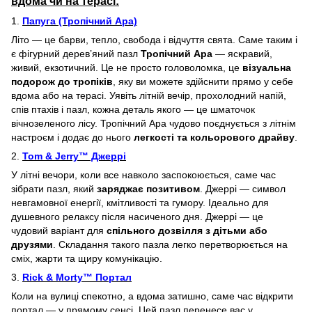
вдома чи на терасі:
1.
Папуга (Тропічний Ара)
Літо — це барви, тепло, свобода і відчуття свята. Саме таким і
є фігурний дерев’яний пазл
Тропічний Ара
— яскравий,
живий, екзотичний. Це не просто головоломка, це
візуальна
подорож до тропіків
, яку ви можете здійснити прямо у себе
вдома або на терасі. Уявіть літній вечір, прохолодний напій,
спів птахів і пазл, кожна деталь якого — це шматочок
вічнозеленого лісу. Тропічний Ара чудово поєднується з літнім
настроєм і додає до нього
легкості та кольорового драйву
.
2.
Tom & Jerry™ Джеррі
У літні вечори, коли все навколо заспокоюється, саме час
зібрати пазл, який
заряджає позитивом
. Джеррі — символ
невгамовної енергії, кмітливості та гумору. Ідеально для
душевного релаксу після насиченого дня. Джеррі — це
чудовий варіант для
спільного дозвілля з дітьми або
друзями
. Складання такого пазла легко перетворюється на
сміх, жарти та щиру комунікацію.
3.
Rick & Morty™ Портал
Коли на вулиці спекотно, а вдома затишно, саме час відкрити
портал — у прямому сенсі. Цей пазл перенесе вас у