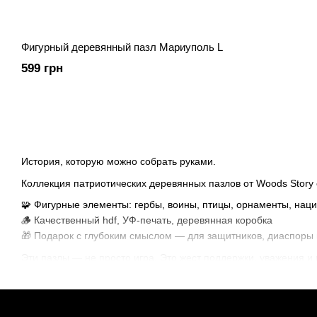
Фигурный деревянный пазл Мариуполь L
599 грн
История, которую можно собрать руками.
Коллекция патриотических деревянных пазлов от Woods Story 
🧩 Фигурные элементы: гербы, воины, птицы, орнаменты, на
🪵 Качественный hdf, УФ-печать, деревянная коробка
🎁 Подарок с глубоким смыслом — для защитников, диаспоры и
Эти пазлы — не просто игра. Это жест поддержки, уважения и