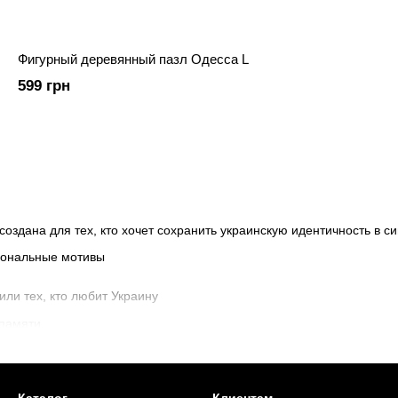
Фигурный деревянный пазл Одесса L
599 грн
создана для тех, кто хочет сохранить украинскую идентичность в с
циональные мотивы
ли тех, кто любит Украину
 памяти.