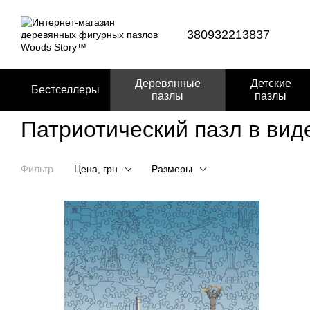
Перейти к основному контенту
380932213837
Деревянные
Детские
Бестселлеры
пазлы
пазлы
Патриотический пазл в вид
Фильтр
Цена, грн
Размеры