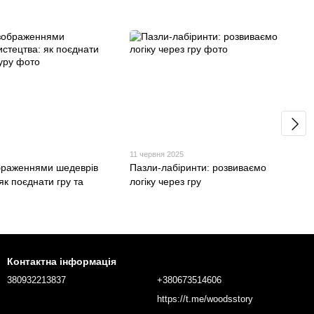
5
11 червня 2025
ображеннями шедеврів
Пазли-лабіринти: розвиваємо
як поєднати гру та
логіку через гру
Контактна інформація
380932213837
+380673514606
https://t.me/woodsstory