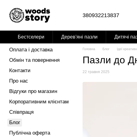
Перейти до основного контенту
380932213837
Бестселери
Дерев'яні пазли
Дитячі па
Оплата і доставка
Головна
Блог
Ідеї креатив
Пазли до Д
Обмін та повернення
Контакти
22 травня 2025
Про нас
Відгуки про магазин
Корпоративним клієнтам
Співпраця
Блог
Публічна оферта