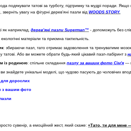
да подякувати татові за турботу, підтримку та мудрі поради. Якщо
с, зверніть увагу на фігурні дерев’яні пазли від
WOODS STORY
.
і як наприклад,
дерев’яні пазли Superman™
- допоможуть без слів
: екологічні матеріали та приємна тактильність.
ик
: збираючи пазл, тато отримає задоволення та тренуватиме мозо
 татові. Або ви можете обрати будь-який цікавий пазл-лабіринт з
н
ом із родиною
: спільне складання
пазлу за вашим фото Сім'я
— 
и знайдете унікальні моделі, що чудово пасують до чоловічих впо
 для дорослих
и з вашим фото
 пазли
росто сувенір, а емоційний жест, який скаже:
«Тато, ти для мене 