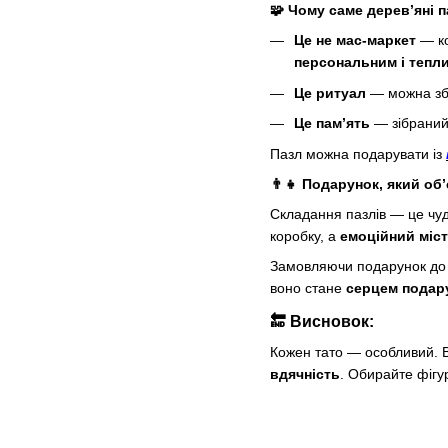
🧩 Чому саме дерев’яні 
Це не мас-маркет
— ко
персональним і тепл
Це ритуал
— можна зби
Це пам’ять
— зібраний 
Пазл можна подарувати із
👨‍👧 Подарунок, який об
Складання пазлів — це чу
коробку, а
емоційний міст
Замовляючи подарунок до 
воно стане
серцем подар
🔚 Висновок:
Кожен тато — особливий. В
вдячність
. Обирайте фігу