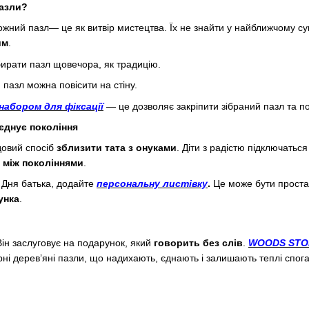
пазли?
жний пазл— це як витвір мистецтва. Їх не знайти у найближчому су
им
.
рати пазл щовечора, як традицію.
пазл можна повісити на стіну.
набором для фіксації
— це дозволяє закріпити зібраний пазл та пов
’єднує покоління
довий спосіб
зблизити тата з онуками
. Діти з радістю підключатьс
 між поколіннями
.
Дня батька, додайте
персональну листівку
.
Це може бути прост
унка
.
ін заслуговує на подарунок, який
говорить без слів
.
WOODS STO
рні дерев’яні пазли, що надихають, єднають і залишають теплі спога