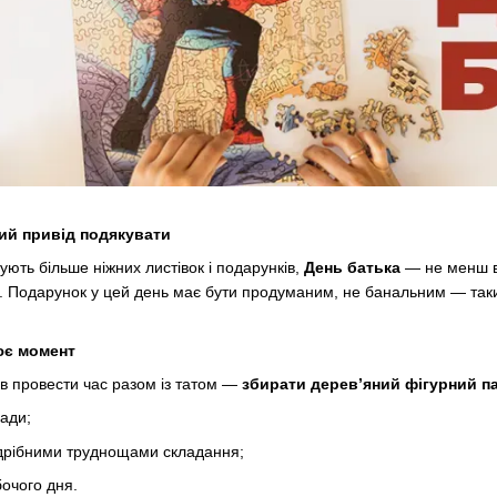
ий привід подякувати
ють більше ніжних листівок і подарунків,
День батька
— не менш ва
х. Подарунок у цей день має бути продуманим, не банальним — так
ює момент
в провести час разом із татом —
збирати дерев’яний фігурний п
гади;
дрібними труднощами складання;
очого дня.