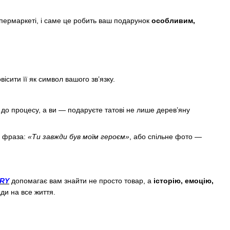
пермаркеті, і саме це робить ваш подарунок
особливим,
ісити її як символ вашого зв’язку.
я до процесу, а ви — подаруєте татові не лише дерев’яну
а фраза:
«Ти завжди був моїм героєм»
, або спільне фото —
RY
допомагає вам знайти не просто товар, а
історію, емоцію,
ди на все життя.