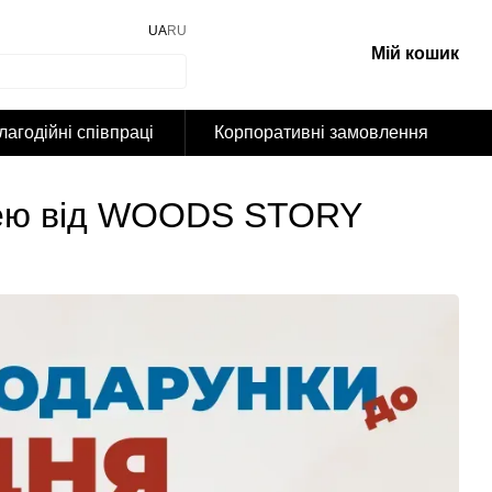
UA
RU
Мій кошик
лагодійні співпраці
Корпоративні замовлення
шею від WOODS STORY