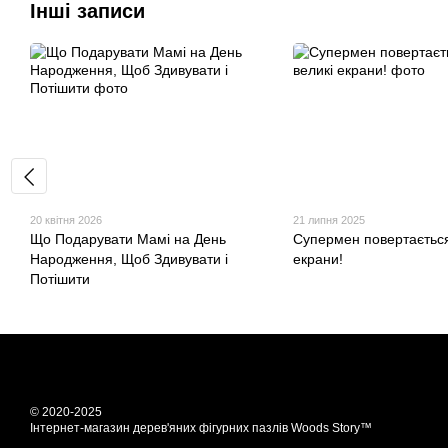
Інші записи
20 квітня 2026
21 липня 2025
Що Подарувати Мамі на День
Супермен повертається
Народження, Щоб Здивувати і
екрани!
Потішити
© 2020-2025
Інтернет-магазин дерев'яних фігурних пазлів Woods Story™