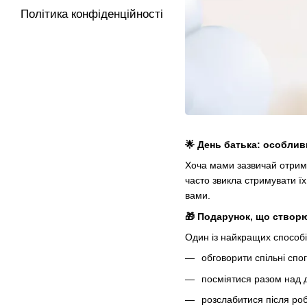
Політика конфіденційності
🌟 День батька: особлив
Хоча мами зазвичай отриму
часто звикла стримувати ї
вами.
🎁 Подарунок, що створ
Один із найкращих способі
обговорити спільні спо
посміятися разом над 
розслабитися після роб