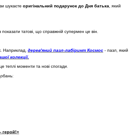
 ви шукаєте
оригінальний подарунок до Дня батька
, який
 показати татові, що справжній супермен це він.
к. Наприклад,
дерев'яний пазл-лабіринт Космос
- пазл, який
ашої колекції.
це теплі моменти та нові спогади.
добань:
— герой!»