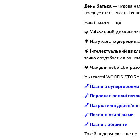
День батька
— чудова наго
поєднує стиль, якість і сен
Наші пазли — це:
🧩
Унікальний дизайн:
так
🌳
Натуральна деревина
🧠
Інтелектуальний викл
точно сподобається вашому
❤️
Час для себе або раз
У каталозі WOODS STORY в
🔗
Пазли з супергероями
🔗
Персоналізовані пазл
🔗
Патріотичні дерев’яні
🔗
Пазли в стилі аніме
🔗
Пазли-лабіринти
Такий подарунок — це не п