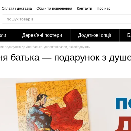
Оплата і доставка
Обмін та повернення
Контакти
Про нас
Відгуки про магазин
Корпоративним клієнтам
Співпраця
Блог
Публічна оферта
Політика конфіденційності
зли
Дерев'яні постери
Додаткові опції
Б
них подарунків до Дня батька: дерев’яні пазли, які об’єднують
ня батька — подарунок з ду