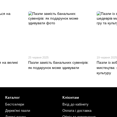
25 червня 2025
19 червня 202
 на великі
Пазли замість банальних сувенірів:
Пазли із з
як подарунок може здивувати
мистецтва: 
культуру
Каталог
Клієнтам
Бестселери
Вхід до кабінету
Дерев'яні пазли
Оплата і доставка
Дитячі пазли
Обмін та повернення