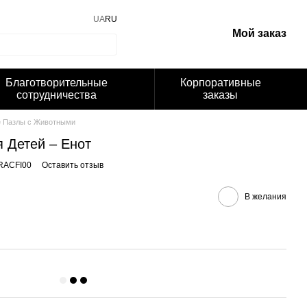
UA
RU
Мой заказ
Благотворительные
Корпоративные
сотрудничества
заказы
е Пазлы с Животными
 Детей – Енот
RACFI00
Оставить отзыв
В желания