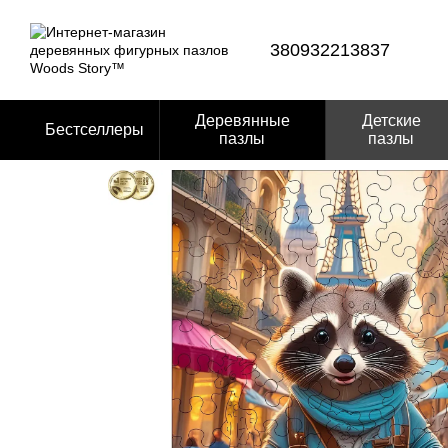
Перейти к основному контенту
380932213837
Деревянные
Детские
Бестселлеры
пазлы
пазлы