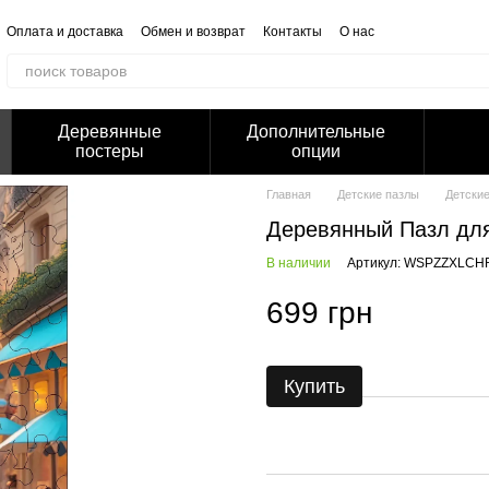
Оплата и доставка
Обмен и возврат
Контакты
О нас
Отзывы о магазине
Корпоративным клиентам
Сотрудничество
Блог
Публичная оферта
Политика конфиденциальности
Деревянные
Дополнительные
постеры
опции
Главная
Детские пазлы
Детски
Деревянный Пазл для
В наличии
Артикул: WSPZZXLCH
699 грн
Купить