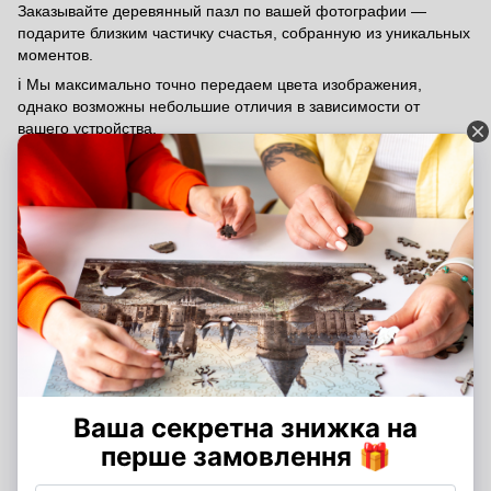
Заказывайте деревянный пазл по вашей фотографии —
подарите близким частичку счастья, собранную из уникальных
моментов.
ℹ️ Мы максимально точно передаем цвета изображения,
однако возможны небольшие отличия в зависимости от
вашего устройства.
Характеристики
Размер пазла
XXL - 40х40 см, XL - 34х34 см, L - 30х30 см
(см)
Количество
XXL - 265 деталей, XL - 174 детали, L - 145
деталей
деталей
Время сборки
XXL - 3-5 часов сборки, XL - 2-3 часов
сборки, L - 1-2 часов сборки
Отзывы