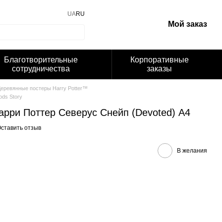
UA
RU
Мой заказ
Благотворительные
Корпоративные
сотрудничества
заказы
еревянные постеры Harry Potter™
ds Story
арри Поттер Северус Снейп (Devoted) А4
ставить отзыв
В желания