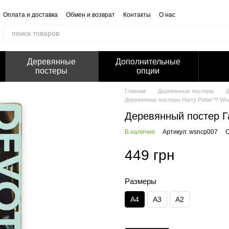
Оплата и доставка
Обмен и возврат
Контакты
О нас
Отзывы о магазине
Корпоративным клиентам
Сотрудничество
Блог
Публичная оферта
Политика конфиденциальности
Деревянные
Дополнительные
постеры
опции
Главная
Деревянные постеры
Д
Деревянные постеры Harry Potter™ Woo
Деревянный постер Г
В наличии
Артикул: wsncp007
О
449 грн
Размеры
А4
А3
А2