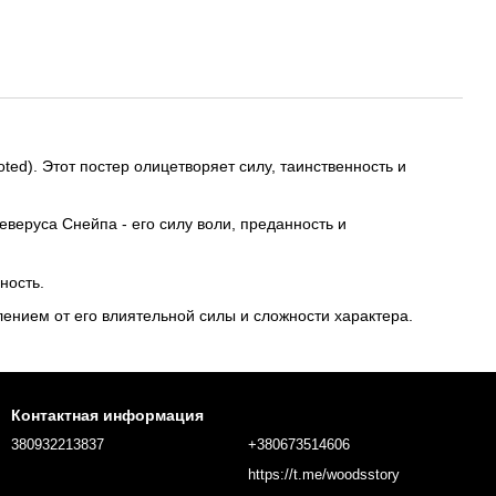
d). Этот постер олицетворяет силу, таинственность и
веруса Снейпа - его силу воли, преданность и
ность.
ением от его влиятельной силы и сложности характера.
Контактная информация
380932213837
+380673514606
https://t.me/woodsstory