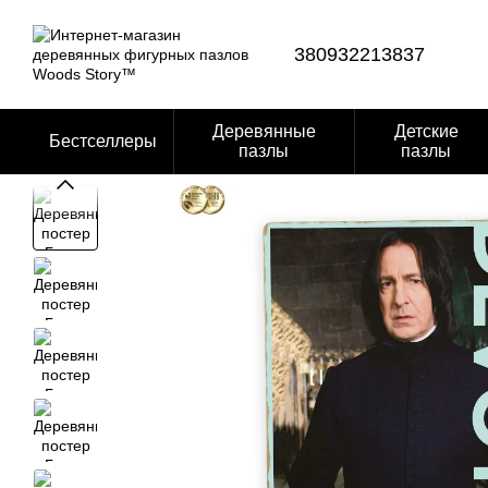
Перейти к основному контенту
380932213837
Деревянные
Детские
Бестселлеры
пазлы
пазлы