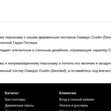
му персонажу с нашим деревянным постером Северус Снейп (Devote
ленной Гарри Поттера.
бладает элегантным и стильным дизайном, отражающим характер Се
му и непревзойденному персонажу и почтить его величие и загадоч
нный постер Северус Снейп (Devoted), и оставайтесь под впечатл
Каталог
Клиентам
Бестселлеры
Вход в личный кабинет
Деревянные пазлы
Оплата и доставка