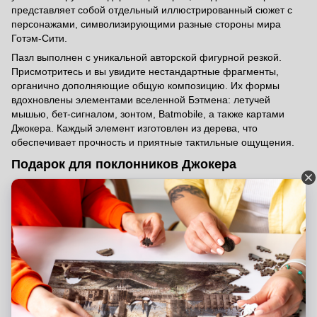
представляет собой отдельный иллюстрированный сюжет с
персонажами, символизирующими разные стороны мира
Готэм-Сити.
Пазл выполнен с уникальной авторской фигурной резкой.
Присмотритесь и вы увидите нестандартные фрагменты,
органично дополняющие общую композицию. Их формы
вдохновлены элементами вселенной Бэтмена: летучей
мышью, бет-сигналом, зонтом, Batmobile, а также картами
Джокера. Каждый элемент изготовлен из дерева, что
обеспечивает прочность и приятные тактильные ощущения.
Подарок для поклонников Джокера
…и не только!
Все пазлы Wood Story
– это отличный выбор, если вы
ищете:
Идеальный подарок для фанатов DC Comics, особенно
поклонников вселенной Бэтмена.
Оригинальный презент для коллекционеров комиксов и
тематических головоломок.
Подарок подросткам и взрослым, которые любят сложные