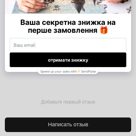
пазлы с глубоким сюжетом.
А самое главное, никаких ограничений по праздникам! Смело
дарите наши пазлы на день рождения, Рождество и Новый
год, День защитников Украины, День святого Валентина,
Хэллоуин (в качестве тематического подарка) или любой
другой праздник, связанный с подарками для фанатов
комиксов и супергеройских историй.
Отзывы
Добавьте первый отзыв
Написать отзыв