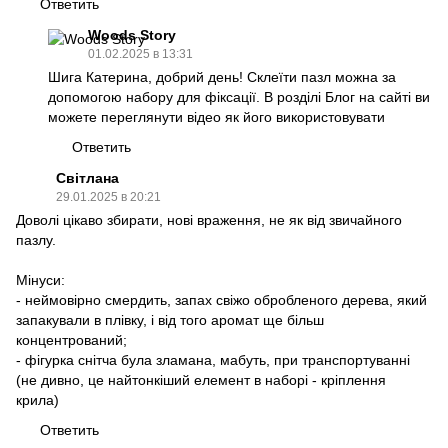
Ответить
Woods Story
01.02.2025 в 13:31
Шига Катерина, добрий день! Склеїти пазл можна за
допомогою набору для фіксації. В розділі Блог на сайті ви
можете переглянути відео як його використовувати
Ответить
Світлана
29.01.2025 в 20:21
Доволі цікаво збирати, нові враження, не як від звичайного
пазлу.
Мінуси:
- неймовірно смердить, запах свіжо обробленого дерева, який
запакували в плівку, і від того аромат ще більш
концентрований;
- фігурка снітча була зламана, мабуть, при транспортуванні
(не дивно, це найтонкіший елемент в наборі - кріплення
крила)
Ответить