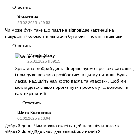
Ответить
Христина
25.02.2025 в 19:53
Чи може бути таке що пазл не відповідає картинці на
пакуванні? елементи які мали бути білі – темні, і навпаки
Ответить
Woods Story
26.02.2025 в 09:15
Христина, добрий день. Вперше чуємо про таку ситуацію,
і нам дуже важливо розібратися в цьому питанні. Будь
ласка, надішліть нам фото пазла та упаковки, щоб ми
могли детальніше переглянути проблему та допомогти
вам вирішити її.
Ответить
Шига Катерина
01.02.2025 в 13:04
Добрий день! Чим можна склеїти цей пазл після того як
зібрав? Чи підійде клей для звичайних пазлів?