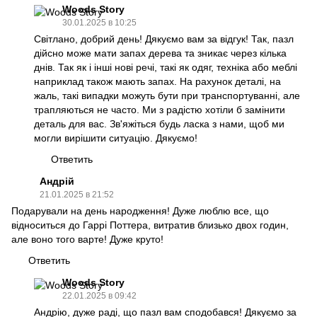
Woods Story
30.01.2025 в 10:25
Світлано, добрий день! Дякуємо вам за відгук! Так, пазл
дійсно може мати запах дерева та зникає через кілька
днів. Так як і інші нові речі, такі як одяг, техніка або меблі
наприклад також мають запах. На рахунок деталі, на
жаль, такі випадки можуть бути при транспортуванні, але
трапляються не часто. Ми з радістю хотіли б замінити
деталь для вас. Зв'яжіться будь ласка з нами, щоб ми
могли вирішити ситуацію. Дякуємо!
Ответить
Андрій
21.01.2025 в 21:52
Подарували на день народження! Дуже люблю все, що
відноситься до Гаррі Поттера, витратив близько двох годин,
але воно того варте! Дуже круто!
Ответить
Woods Story
22.01.2025 в 09:42
Андрію, дуже раді, що пазл вам сподобався! Дякуємо за