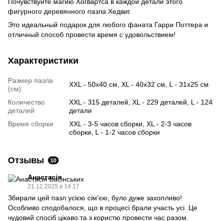
Почувствуйте магию Хогвартса в каждой детали этого
фигурного деревянного пазла Хедвиг.
Это идеальный подарок для любого фаната Гарри Поттера и
отличный способ провести время с удовольствием!
Характеристики
Размер пазла
XXL - 50х40 см, XL - 40х32 см, L - 31х25 см
(см)
Количество
XXL - 315 деталей, XL - 229 деталей, L - 124
деталей
детали
Время сборки
XXL - 3-5 часов сборки, XL - 2-3 часов
сборки, L - 1-2 часов сборки
Отзывы
10
Анастасія
21.12.2025 в 14:17
Збирали цей пазл усією сім’єю, було дуже захопливо!
Особливо сподобалося, що в процесі брали участь усі. Це
чудовий спосіб цікаво та з користю провести час разом.