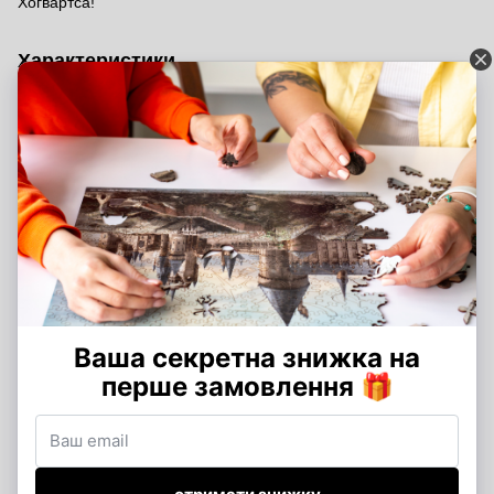
Хогвартса!
Характеристики
Размер пазла
XL - 40х30 см
(см)
Количество
XL - 223 детали
деталей
Время сборки
XL - 2-3 часа сборки
Отзывы
Добавьте первый отзыв