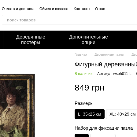
Оплата и доставка
Обмен и возврат
Контакты
О нас
Отзывы о магазине
Корпоративным клиентам
Сотрудничество
Блог
Публичная оферта
Политика конфиденциальности
Деревянные
Дополнительные
постеры
опции
Главная
Деревянные пазлы
Дер
Фигурный деревянный
В наличии
Артикул: wsph011-L
849 грн
Размеры
L: 35х25 см
XL: 40×29 см
Набор для фиксации пазла