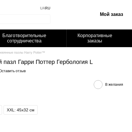
UA
RU
Мой заказ
Благотворительные
Корпоративные
сотрудничества
заказы
евянные пазлы Harry Potter™
 пазл Гарри Поттер Гербология L
Оставить отзыв
В желания
XXL: 45х32 cм