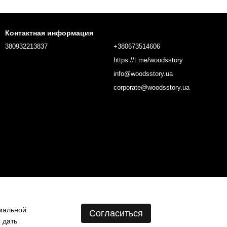
Контактная информация
380932213837
+380673514606
https://t.me/woodsstory
info@woodsstory.ua
corporate@woodsstory.ua
имальной
Согласиться
 дать