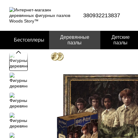
Перейти к основному контенту
380932213837
Деревянные
Детские
Бестселлеры
пазлы
пазлы