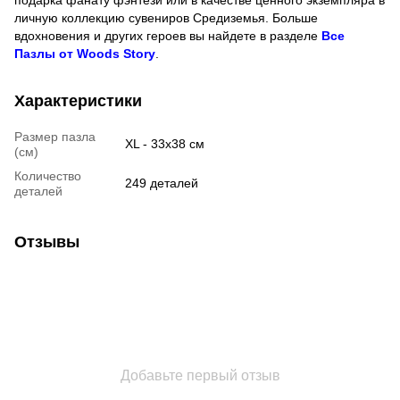
подарка фанату фэнтези или в качестве ценного экземпляра в
личную коллекцию сувениров Средиземья. Больше
вдохновения и других героев вы найдете в разделе
Все
Пазлы от Woods Story
.
Характеристики
Размер пазла
XL - 33х38 см
(см)
Количество
249 деталей
деталей
Отзывы
Добавьте первый отзыв