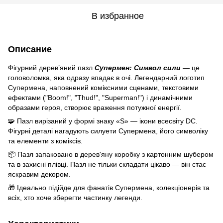
В избранное
Описание
Фігурний дерев’яний пазл
Супермен: Символ сили
— це
головоломка, яка одразу впадає в очі. Легендарний логотип
Супермена, наповнений коміксними сценами, текстовими
ефектами ("Boom!", "Thud!", "Superman!") і динамічними
образами героя, створює враження потужної енергії.
🧩 Пазл вирізаний у формі знаку «S» — ікони всесвіту DC.
Фігурні деталі нагадують силуети Супермена, його символіку
та елементи з коміксів.
📦 Пазл запаковано в дерев'яну коробку з картонним шубером
та в захисні плівці. Пазл не тільки складати цікаво — він стає
яскравим декором.
🎁 Ідеально підійде для фанатів Супермена, колекціонерів та
всіх, хто хоче зберегти частинку легенди.