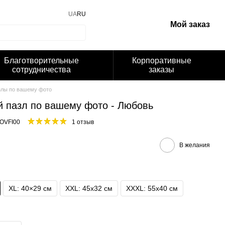
UA
RU
Мой заказ
Благотворительные
Корпоративные
сотрудничества
заказы
злы по вашему фото
 пазл по вашему фото - Любовь
OVFI00
1 отзыв
В желания
XL: 40×29 см
XXL: 45х32 cм
XXXL: 55x40 см