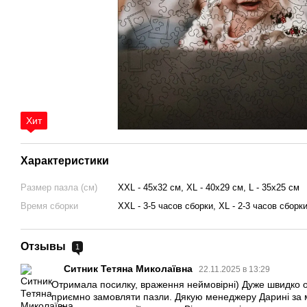
Хит
Характеристики
Размер пазла (см)
XXL - 45х32 см, XL - 40х29 см, L - 35х25 см
Время сборки
XXL - 3-5 часов сборки, XL - 2-3 часов сборки
Отзывы
1
Ситник Тетяна Миколаївна
22.11.2025 в 13:29
Отримала посилку, враження неймовірні) Дуже швидко
приємно замовляти пазли. Дякую менеджеру Дарині за ми