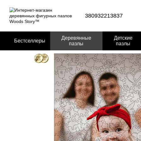
Перейти к основному контенту
380932213837
Деревянные
Детские
Бестселлеры
пазлы
пазлы