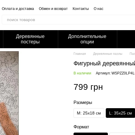
Оплата и доставка
Обмен и возврат
Контакты
О нас
Отзывы о магазине
Корпоративным клиентам
Сотрудничество
Блог
Публичная оферта
Политика конфиденциальности
Деревянные
Дополнительные
постеры
опции
Главная
Деревянные пазлы
Па
Фигурный деревянный
В наличии
Артикул: WSPZZ0LP4L
799 грн
Размеры
M: 25x18 см
L: 35х25 см
Формат