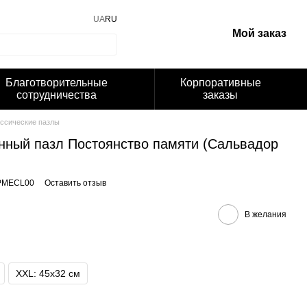
UA
RU
Мой заказ
Благотворительные
Корпоративные
сотрудничества
заказы
ссические пазлы
нный пазл Постоянство памяти (Сальвадор
PMECL00
Оставить отзыв
В желания
XXL: 45х32 cм