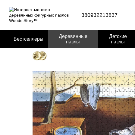
Перейти к основному контенту
380932213837
Деревянные
Детские
Бестселлеры
пазлы
пазлы