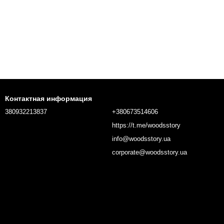
Контактная информация
380932213837
+380673514606
https://t.me/woodsstory
info@woodsstory.ua
corporate@woodsstory.ua