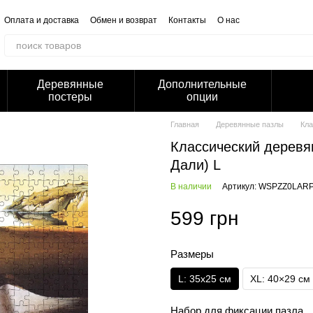
Оплата и доставка
Обмен и возврат
Контакты
О нас
Отзывы о магазине
Корпоративным клиентам
Сотрудничество
Блог
Публичная оферта
Политика конфиденциальности
Деревянные
Дополнительные
постеры
опции
Главная
Деревянные пазлы
Кла
Классический деревя
Дали) L
В наличии
Артикул: WSPZZ0LAR
599 грн
Размеры
L: 35х25 см
XL: 40×29 см
Набор для фиксации пазла