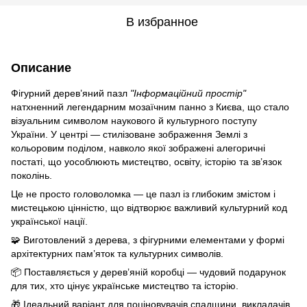
В избранное
Описание
Фігурний дерев’яний пазл
"Інформаційний простір"
натхненний легендарним мозаїчним панно з Києва, що стало
візуальним символом наукового й культурного поступу
України. У центрі — стилізоване зображення Землі з
кольоровим поділом, навколо якої зображені алегоричні
постаті, що уособлюють мистецтво, освіту, історію та зв’язок
поколінь.
Це не просто головоломка — це пазл із глибоким змістом і
мистецькою цінністю, що відтворює важливий культурний код
української нації.
🧩 Виготовлений з дерева, з фігурними елементами у формі
архітектурних пам’яток та культурних символів.
📦 Поставляється у дерев’яній коробці — чудовий подарунок
для тих, хто цінує українське мистецтво та історію.
🎁 Ідеальний варіант для поціновувачів спадщини, викладачів,