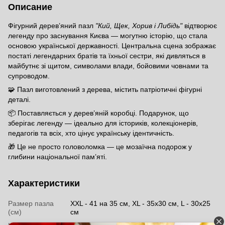
Описание
Фігурний дерев’яний пазл
"Кий, Щек, Хорив і Либідь"
відтворює
легенду про заснування Києва — могутню історію, що стала
основою української державності. Центральна сцена зображає
постаті легендарних братів та їхньої сестри, які дивляться в
майбутнє зі щитом, символами влади, бойовими човнами та
супроводом.
🧩 Пазл виготовлений з дерева, містить патріотичні фігурні
деталі.
📦 Поставляється у дерев’яній коробці. Подарунок, що
зберігає легенду — ідеально для істориків, колекціонерів,
педагогів та всіх, хто цінує українську ідентичність.
🎁 Це не просто головоломка — це мозаїчна подорож у
глибини національної пам’яті.
Характеристики
Размер пазла
XXL - 41 на 35 см, XL - 35х30 см, L - 30х25
(см)
см