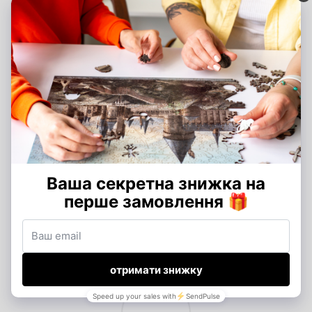
Количество
XXL - 347 деталей, XL - 233 деталі, L - 183
деталей
деталі
Время сборки
XXL - 3-5 часов сборки, XL - 2-3 часов
сборки, L - 1-2 часов сборки
Отзывы
Добавьте первый отзыв
Написать отзыв