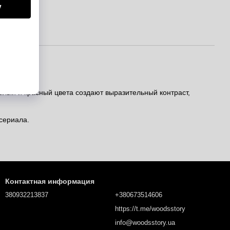
елый и красный цвета создают выразительный контраст,
сериала.
Контактная информация
380932213837
+380673514606
https://t.me/woodsstory
info@woodsstory.ua