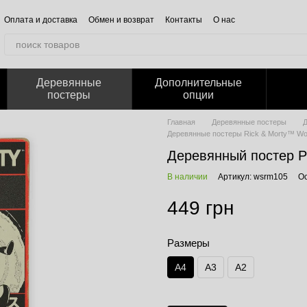
Оплата и доставка
Обмен и возврат
Контакты
О нас
Отзывы о магазине
Корпоративным клиентам
Сотрудничество
Блог
Публичная оферта
Политика конфиденциальности
Деревянные
Дополнительные
постеры
опции
Главная
Деревянные постеры
Д
Деревянные постеры Rick & Morty™ Wo
Деревянный постер Р
В наличии
Артикул: wsrm105
Ос
449 грн
Размеры
А4
А3
А2