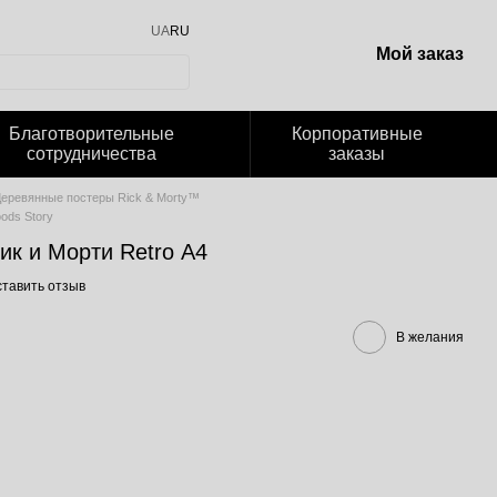
UA
RU
Мой заказ
Благотворительные
Корпоративные
сотрудничества
заказы
еревянные постеры Rick & Morty™
ods Story
ик и Морти Retro А4
тавить отзыв
В желания