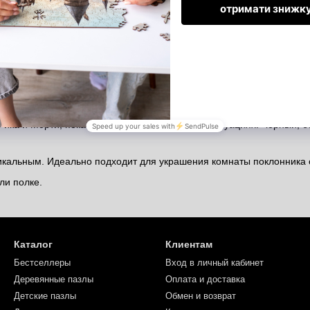
ом ретро-дизайне, имитирующем комиксы.
ика и Морти, показанных в разных забавных ситуациях. Черный, б
кальным. Идеально подходит для украшения комнаты поклонника 
ли полке.
Каталог
Клиентам
Бестселлеры
Вход в личный кабинет
Деревянные пазлы
Оплата и доставка
Детские пазлы
Обмен и возврат