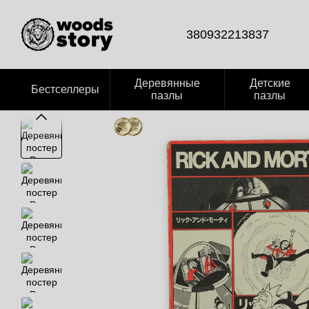
Перейти к основному контенту
380932213837
Деревянные
Детские
Бестселлеры
пазлы
пазлы