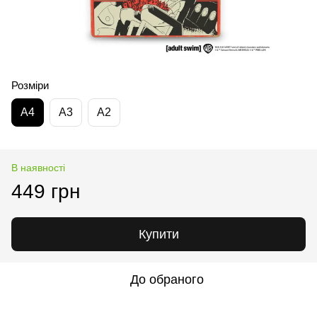
Розміри
А4
А3
А2
В наявності
449 грн
Купити
До обраного