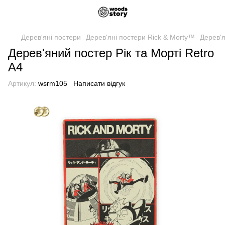
Дерев'яні постери
Дерев'яні постери Rick & Morty™
Дерев'я
Дерев'яний постер Рік та Морті Retro
А4
Артикул:
wsrm105
Написати відгук