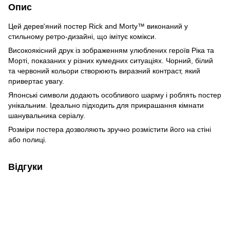
Опис
Цей дерев'яний постер Rick and Morty™ виконаний у
стильному ретро-дизайні, що імітує комікси.
Високоякісний друк із зображенням улюблених героїв Ріка та
Морті, показаних у різних кумедних ситуаціях. Чорний, білий
та червоний кольори створюють виразний контраст, який
привертає увагу.
Японські символи додають особливого шарму і роблять постер
унікальним. Ідеально підходить для прикрашання кімнати
шанувальника серіалу.
Розміри постера дозволяють зручно розмістити його на стіні
або полиці.
Відгуки