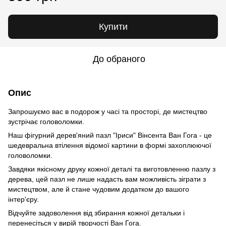
Купити
До обраного
Опис
Запрошуємо вас в подорож у часі та просторі, де мистецтво
зустрічає головоломки.
Наш фігурний дерев'яний пазл "Іриси" Вінсента Ван Гога - це
шедевральна втілення відомої картини в формі захоплюючої
головоломки.
Завдяки якісному друку кожної деталі та виготовленню пазлу з
дерева, цей пазл не лише надасть вам можливість зіграти з
мистецтвом, але й стане чудовим додатком до вашого
інтер'єру.
Відчуйте задоволення від збирання кожної детальки і
перенесіться у вирій творчості Ван Гога.