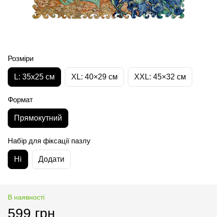
Розміри
L: 35х25 см
XL: 40×29 см
XXL: 45×32 cм
Формат
Прямокутний
Набір для фіксації пазлу
Ні
Додати
В наявності
599 грн