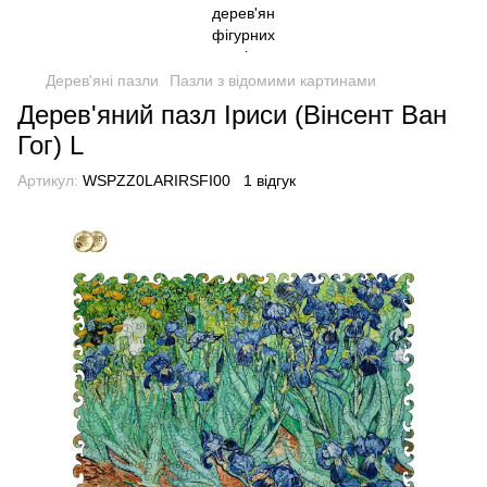
Дерев'яні пазли
Пазли з відомими картинами
Дерев'яний пазл Іриси (Вінсент Ван
Гог) L
Артикул:
WSPZZ0LARIRSFI00
1 відгук