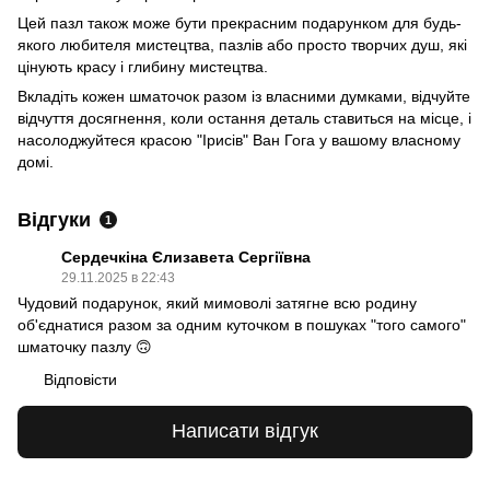
Цей пазл також може бути прекрасним подарунком для будь-
якого любителя мистецтва, пазлів або просто творчих душ, які
цінують красу і глибину мистецтва.
Вкладіть кожен шматочок разом із власними думками, відчуйте
відчуття досягнення, коли остання деталь ставиться на місце, і
насолоджуйтеся красою "Ірисів" Ван Гога у вашому власному
домі.
Відгуки
1
Сердечкіна Єлизавета Сергіївна
29.11.2025 в 22:43
Чудовий подарунок, який мимоволі затягне всю родину
об'єднатися разом за одним куточком в пошуках "того самого"
шматочку пазлу 🙃
Відповісти
Написати відгук