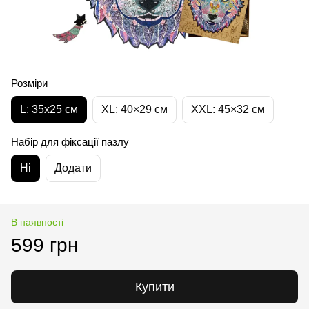
Розміри
L: 35х25 см
XL: 40×29 см
XXL: 45×32 cм
Набір для фіксації пазлу
Ні
Додати
В наявності
599 грн
Купити