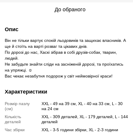
До обраного
Опис
Він не тільки вартує спокій льодовиків та защихає власників. А
ще й стоїть на варті розваг та цікавих днів.
По дорозі до нас, Хаскі зібрав в собі друзів-собак, тварин,
людей.
Не забудьте знайти сліди на засніженій дорозі, та проїхатись
на упряжці. ☺️
Вас чекає незабутня подорож у світ неймовірної краси!
Характеристики
Розмір пазлу
XXL - 49 на 39 см, XL - 40 на 33 см, L - 30
(см)
на 24 см
Кількість
XXL - 309 деталей, XL - 179 деталей, L - 144
деталей
деталей
Час збірки
XXL - 3-5 години збірки, XL - 2-3 години