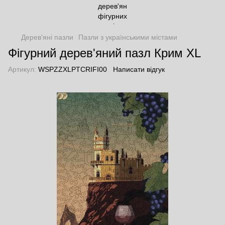
Дерев'яні пазли
Пазли з українськими містами
Фігурний дерев'яний пазл Крим XL
Артикул:
WSPZZXLPTCRIFI00
Написати відгук