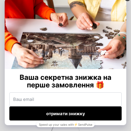
Кількість
XXL - 295 деталей, XL - 205 деталей, L - 145
деталей
деталей
Час збірки
XXL - 3-5 години збірки, XL - 2-3 години
збірки, L - 1-2 години збірки
Відгуки
Додайте перший відгук
Написати відгук