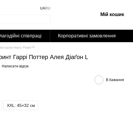
UA
RU
Мій кошик
лагодійні співпраці
Корпоративні замовлення
яні пазли Harry Potter™
ринт Гаррі Поттер Алея Діаґон L
Написати відгук
В бажання
XXL: 45×32 cм