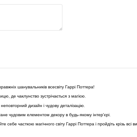
равжніх шанувальників всесвіту Гаррі Поттера!
ицю, де чаклунство зустрічається з магією.
 неповторний дизайн і чудову деталізацію.
ане чудовим елементом декору в будь-якому інтер'єрі.
те себе часткою магічного світу Гаррі Поттера і пройдіть крізь всі 