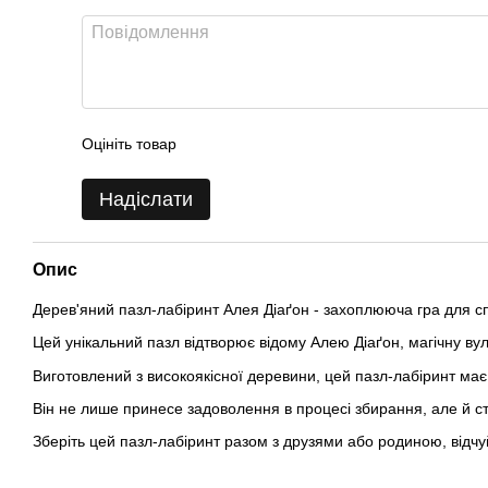
Оцініть товар
Надіслати
Опис
Дерев'яний пазл-лабіринт Алея Діаґон - захоплююча гра для сп
Цей унікальний пазл відтворює відому Алею Діаґон, магічну вул
Виготовлений з високоякісної деревини, цей пазл-лабіринт має
Він не лише принесе задоволення в процесі збирання, але й ст
Зберіть цей пазл-лабіринт разом з друзями або родиною, відчуй