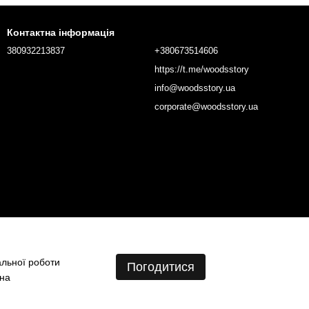
Контактна інформація
380932213837
+380673514606
https://t.me/woodsstory
info@woodsstory.ua
corporate@woodsstory.ua
альної роботи
Погодитися
 на