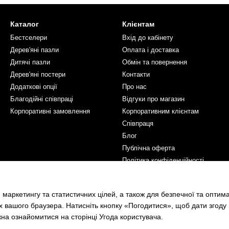
Каталог
Клієнтам
Бестселери
Вхід до кабінету
Дерев'яні пазли
Оплата і доставка
Дитячі пазли
Обмін та повернення
Дерев'яні постери
Контакти
Додаткові опції
Про нас
Благодійні співпраці
Відгуки про магазин
Корпоративні замовлення
Корпоративним клієнтам
Співпраця
Блог
Публічна оферта
Політика конфіденційності
Ми в соцмережах
 маркетингу та статистичних цілей, а також для безпечної та оптим
х вашого браузера. Натисніть кнопку «Погодитися», щоб дати згоду
жна ознайомитися на сторінці
Угода користувача
.