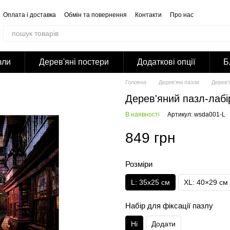
Оплата і доставка
Обмін та повернення
Контакти
Про нас
Відгуки про магазин
Корпоративним клієнтам
Співпраця
Блог
Публічна оферта
Політика конфіденційності
зли
Дерев'яні постери
Додаткові опції
Б
Головна
Дерев'яні пазли
Дерев'
Дерев'яний пазл-лабі
В наявності
Артикул: wsda001-L
849 грн
Розміри
L: 35х25 см
XL: 40×29 см
Набір для фіксації пазлу
Ні
Додати