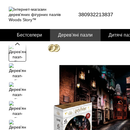
Перейти до основного контенту
380932213837
Бестселери
Дерев'яні пазли
Дитячі па