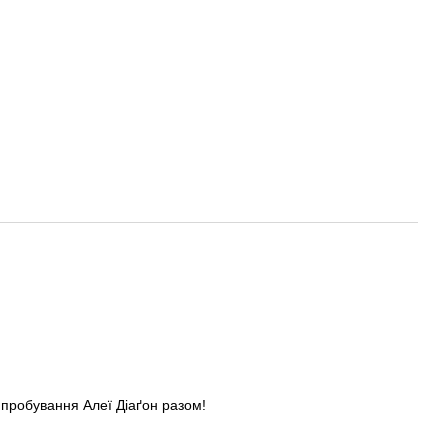
випробування Алеї Діаґон разом!