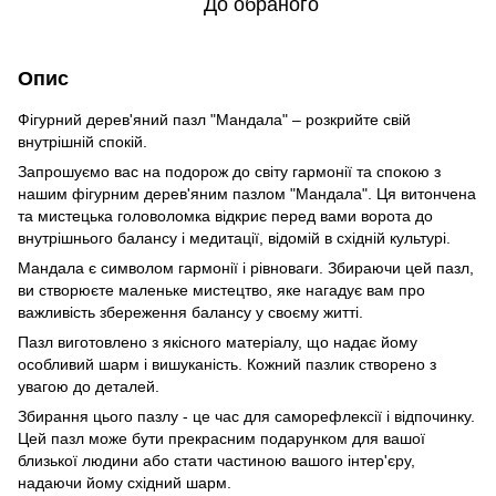
До обраного
Опис
Фігурний дерев'яний пазл "Мандала" – розкрийте свій
внутрішній спокій.
Запрошуємо вас на подорож до світу гармонії та спокою з
нашим фігурним дерев'яним пазлом "Мандала". Ця витончена
та мистецька головоломка відкриє перед вами ворота до
внутрішнього балансу і медитації, відомій в східній культурі.
Мандала є символом гармонії і рівноваги. Збираючи цей пазл,
ви створюєте маленьке мистецтво, яке нагадує вам про
важливість збереження балансу у своєму житті.
Пазл виготовлено з якісного матеріалу, що надає йому
особливий шарм і вишуканість. Кожний пазлик створено з
увагою до деталей.
Збирання цього пазлу - це час для саморефлексії і відпочинку.
Цей пазл може бути прекрасним подарунком для вашої
близької людини або стати частиною вашого інтер'єру,
надаючи йому східний шарм.