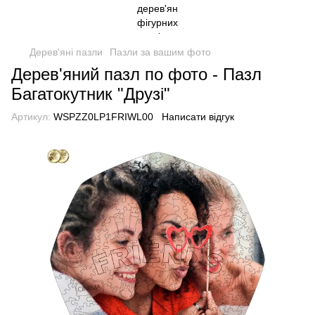
Дерев'яні пазли
Пазли за вашим фото
Дерев'яний пазл по фото - Пазл
Багатокутник "Друзі"
Артикул:
WSPZZ0LP1FRIWL00
Написати відгук