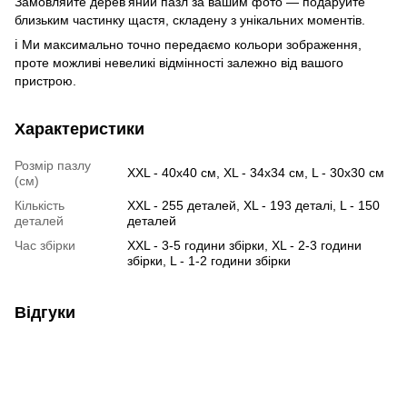
Замовляйте дерев’яний пазл за вашим фото — подаруйте
близьким частинку щастя, складену з унікальних моментів.
ℹ️ Ми максимально точно передаємо кольори зображення,
проте можливі невеликі відмінності залежно від вашого
пристрою.
Характеристики
Розмір пазлу
XXL - 40х40 см, XL - 34х34 см, L - 30х30 см
(см)
Кількість
XXL - 255 деталей, XL - 193 деталі, L - 150
деталей
деталей
Час збірки
XXL - 3-5 години збірки, XL - 2-3 години
збірки, L - 1-2 години збірки
Відгуки