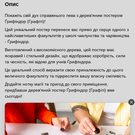
Опис
Покажіть свій дух справжнього лева з дерев'яним постером
Ґрифіндор (Графіті)!
Цей унікальний постер перенесе вас прямо до серця одного з
найславетніших факультетів у школі чаклунства та чарівництва
- Ґрифіндор.
Виготовлений з високоякісного дерева, цей постер має
яскравий і стильний дизайн, що відображає хоробрість, сили
та чесність, які відомі для учнів Ґрифіндора.
Це ідеальний спосіб виразити свою приналежність до цього
величного факультету та підкреслити вашу власну сміливість.
Додайте нотку магії та пригод до свого приміщення,
придбавши дерев'яний постер Ґрифіндор (Графіті) вже
сьогодні!
Відгуки