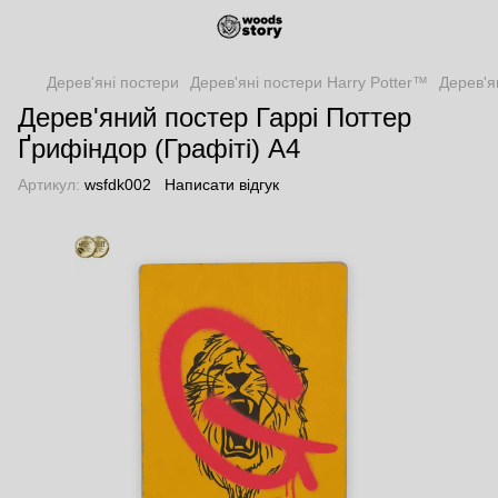
Дерев'яні постери
Дерев'яні постери Harry Potter™
Дерев'я
Дерев'яний постер Гаррі Поттер
Ґрифіндор (Графіті) А4
Артикул:
wsfdk002
Написати відгук