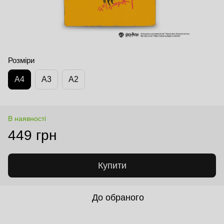
Розміри
А4
А3
А2
В наявності
449 грн
Купити
До обраного