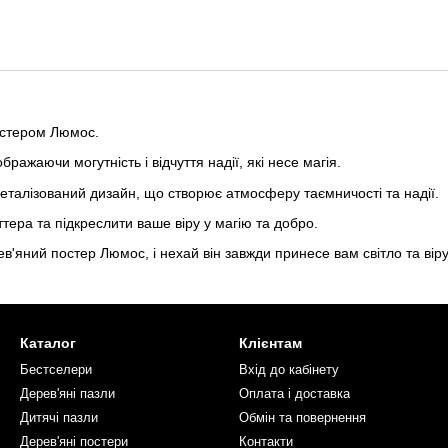
постером Люмос.
ражаючи могутність і відчуття надії, які несе магія.
деталізований дизайн, що створює атмосферу таємничості та надії.
тера та підкреслити ваше віру у магію та добро.
яний постер Люмос, і нехай він завжди принесе вам світло та віру
Каталог
Клієнтам
Бестселери
Вхід до кабінету
Дерев'яні пазли
Оплата і доставка
Дитячі пазли
Обмін та повернення
Дерев'яні постери
Контакти