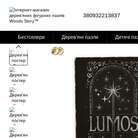
Перейти до основного контенту
380932213837
Бестселери
Дерев'яні пазли
Дитячі па