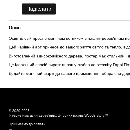
Надіслати
Опис
Освітіть свій простір магічним вогником з нашим дерев'яним 
Цей чарівний арт принесе до вашого життя світло та тепло, відоб
Виготовлений з високоякісного дерева, постер має стильний і 
Це ідеальний спосіб виразити вашу любов до всесвіту Гаррі Пот
Додайте магічний шарм до вашого приміщення, обираючи дерев'
© 2020-2025
Інтернет-магазин дерев'яних фігурних пазлів Woods Story™
Приймаємо до оплати