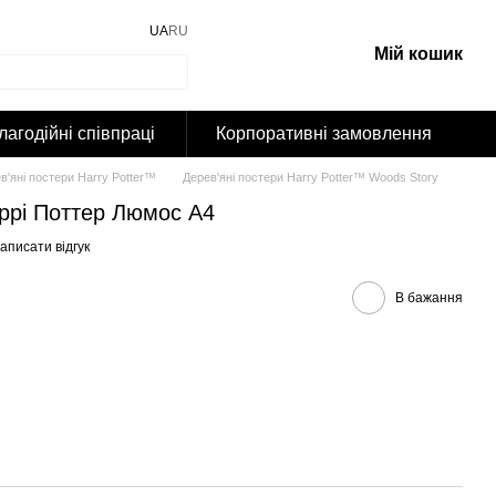
UA
RU
Мій кошик
лагодійні співпраці
Корпоративні замовлення
в'яні постери Harry Potter™
Дерев'яні постери Harry Potter™ Woods Story
аррі Поттер Люмос А4
аписати відгук
В бажання