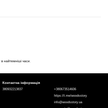
 в найтемніші часи.
Контактна інформація
380932213837
+380673514606
https://t.me/woodsstory
info@woodsstory.ua