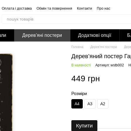
Оплата і доставка
Обмін та повернення
Контакти
Про нас
Відгуки про магазин
Корпоративним клієнтам
Співпраця
Блог
Публічна оферта
Політика конфіденційності
зли
Дерев'яні постери
Додаткові опції
Б
Головна
Дерев'яні постери
Дере
Дерев'яний постер Г
В наявності
Артикул: wstb002
Н
449 грн
Розміри
А4
А3
А2
Купити