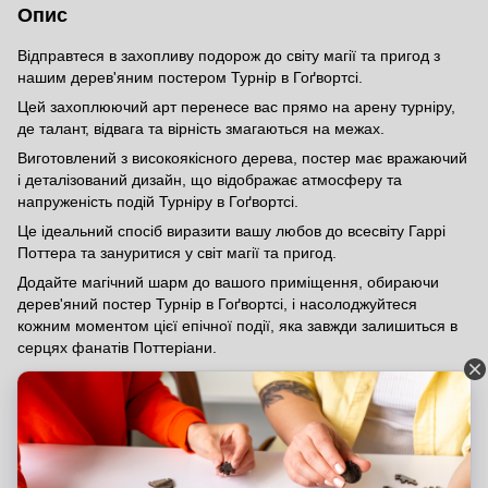
Опис
Відправтеся в захопливу подорож до світу магії та пригод з
нашим дерев'яним постером Турнір в Гоґвортсі.
Цей захоплюючий арт перенесе вас прямо на арену турніру,
де талант, відвага та вірність змагаються на межах.
Виготовлений з високоякісного дерева, постер має вражаючий
і деталізований дизайн, що відображає атмосферу та
напруженість подій Турніру в Гоґвортсі.
Це ідеальний спосіб виразити вашу любов до всесвіту Гаррі
Поттера та зануритися у світ магії та пригод.
Додайте магічний шарм до вашого приміщення, обираючи
дерев'яний постер Турнір в Гоґвортсі, і насолоджуйтеся
кожним моментом цієї епічної події, яка завжди залишиться в
серцях фанатів Поттеріани.
Відгуки