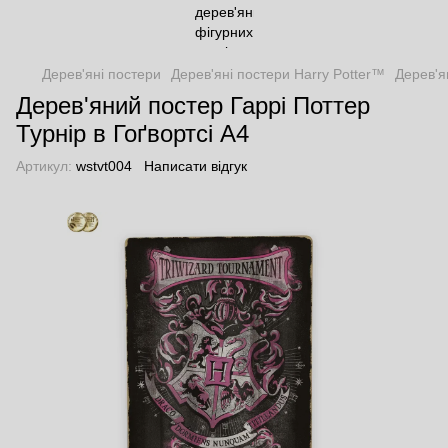
Дерев'яні постери
Дерев'яні постери Harry Potter™
Дерев'я
Дерев'яний постер Гаррі Поттер
Турнір в Гоґвортсі А4
Артикул:
wstvt004
Написати відгук