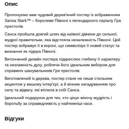
Опис
Пропонуємо вам чудовий дерев'яний постер із зображенням
Sansa Stark™ – Королеви Півночі з легендарного серіалу Гра
престолів.
Санса пройшла довгий шлях від наївної дівчини до сильної,
мудрої правительки, яка відстояла незалежність Півночі. Цей
постер зображує її в короні, що символізує її новий статус та
визнання як лідера Півночі.
Витончений дизайн постера підкреслює глибину її характеру
та незламність духу, роблячи його ідеальним вибором для
справжніх шанувальників Гри престолів.
Виготовлений із дерева, постер стане не лише стильним
акцентом у вашому інтер'єрі, а й вічним нагадуванням про
силу та відвагу, які втілила в собі Санса.
Ідеальний подарунок для тих, хто цінує жіночу мудрість і
боротьбу за справедливість у найтемніші часи.
Відгуки