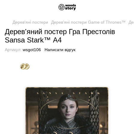
Дерев'яні постери
Дерев'яні постери Game of Thrones™
Де
Дерев'яний постер Гра Престолів
Sansa Stark™ А4
Артикул:
wsgot106
Написати відгук