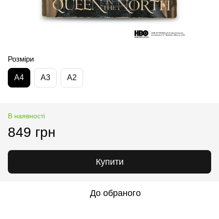
Розміри
А4
А3
А2
В наявності
849 грн
Купити
До обраного