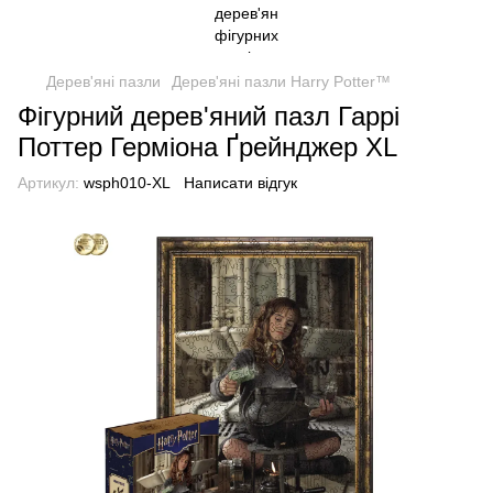
Дерев'яні пазли
Дерев'яні пазли Harry Potter™
Фігурний дерев'яний пазл Гаррі
Поттер Герміона Ґрейнджер XL
Артикул:
wsph010-XL
Написати відгук