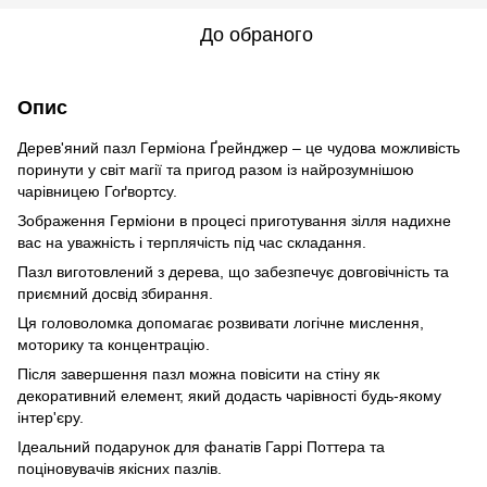
До обраного
Опис
Дерев'яний пазл Герміона Ґрейнджер – це чудова можливість
поринути у світ магії та пригод разом із найрозумнішою
чарівницею Гоґвортсу.
Зображення Герміони в процесі приготування зілля надихне
вас на уважність і терплячість під час складання.
Пазл виготовлений з дерева, що забезпечує довговічність та
приємний досвід збирання.
Ця головоломка допомагає розвивати логічне мислення,
моторику та концентрацію.
Після завершення пазл можна повісити на стіну як
декоративний елемент, який додасть чарівності будь-якому
інтер'єру.
Ідеальний подарунок для фанатів Гаррі Поттера та
поціновувачів якісних пазлів.