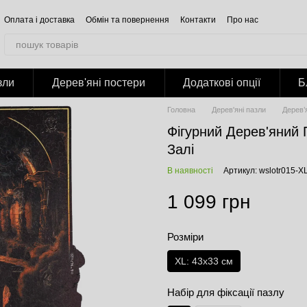
Оплата і доставка
Обмін та повернення
Контакти
Про нас
Відгуки про магазин
Корпоративним клієнтам
Співпраця
Блог
Публічна оферта
Політика конфіденційності
зли
Дерев'яні постери
Додаткові опції
Б
Головна
Дерев'яні пазли
Дерев’я
Фігурний Дерев'яний
Залі
В наявності
Артикул: wslotr015-X
1 099 грн
Розміри
XL: 43x33 см
Набір для фіксації пазлу