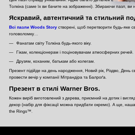
Толкіна (саме їх ви бачите на зображенні). Збираючи пазл, ви н
Яскравий, автентичний та стильний п
Всі пазли Woods Story
створені, щоб перетворити будь-яке св
головоломку…
Фанатам світу Толкіна будь-якого віку.
Гікам, колекціонерам і поціновувачам атмосферних речей.
Друзям, коханим, батькам або колегам.
Презент підійде на день народження, Новий рік, Різдво, День 
провести вечір у компанії Мітрандіра та Балроґа.
Презент в стилі Warner Bros.
Кожен виріб виготовлений з дерева, приємний на дотик і вигляда
декор (набір для фіксації можна придбати окремо). А ще, наша 
the Rings™.