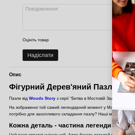
Оцініть товар
Надіслати
Опис
Фігурний Дерев'яний Пазл Воло
Пазли від
Woods Story
з серії “Битва в Мостовій Залі” – це 2 
На зображенні той самий легендарний момент у Мостовій залі М
потрібно для захопливого складання пазлу? Наші майстри ств
Кожна деталь - частина легенди
Цей пазл справді унікальний. Адже багато деталей виконані у фо