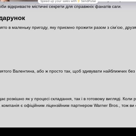
іби відкриваєте містичні секрети для справжніх фанатів саги.
одарунок
ято в маленьку пригоду, яку приємно прожити разом з сім’єю, друз
святого Валентина, або ж просто так, щоб здивувати найближчих бе
є розкішно як у процесі складання, так і в готовому вигляді. Коли 
компанія є офіційним ліцензійним партнером Warner Bros., тож ви о