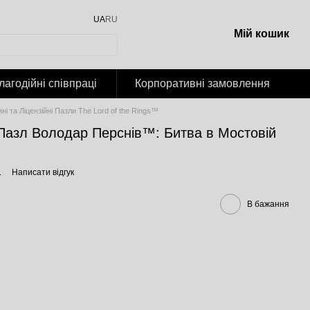
UA
RU
Мій кошик
лагодійні співпраці
Корпоративні замовлення
ні та Ліцензійні Пазли The Lord of the Rings™
 Пазл Володар Перснів™: Битва в Мостовій
L
Написати відгук
В бажання