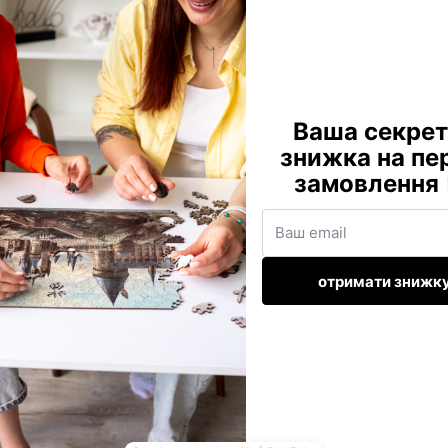
дар Перснів™: Битва в Мостовій З
в 1: головоломка та епічна подорож у саме серце Середзем’я.
орії, коли могутній Ґендальф Сірий стає на шляху Балрога. Полум’
орили зображення з настільки сильною атмосферою, що здається, н
рмі знакових елементів історії “Володаря Перснів” Тут і персонажі са