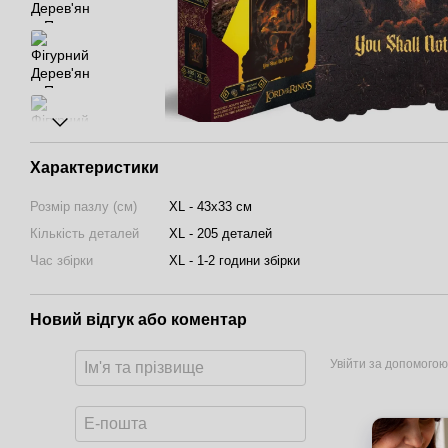
Характеристики
Розмір пазлу (см)
XL - 43х33 см
Кількість деталей
XL - 205 деталей
Час збірки
XL - 1-2 години збірки
Новий відгук або коментар
Увійти за допомогою