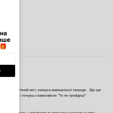
алі
я і тінь, кам’яний міст, напруга вирішальної секунди…Що ще
іби ще мить і почуєш славнозвісне “Ти не пройдеш!”
ги, і символи, і артефакти та впізнавані силуети зі світу