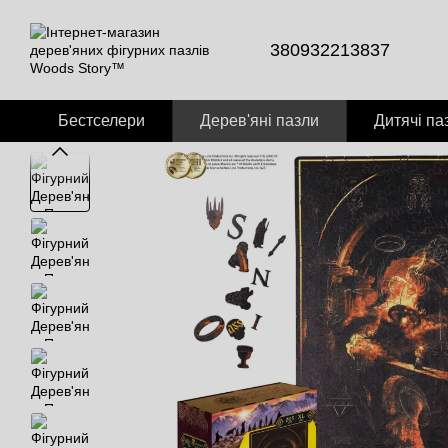
Перейти до основного контенту
380932213837
Бестселери
Дерев'яні пазли
Дитячі па